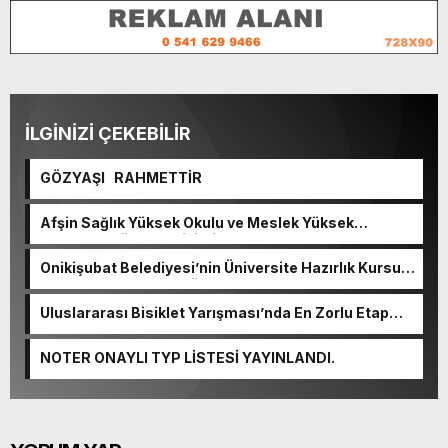
İLGİNİZİ ÇEKEBİLİR
GÖZYAŞI RAHMETTİR
Afşin Sağlık Yüksek Okulu ve Meslek Yüksek
Okulunda görev değişimi!
Onikişubat Belediyesi’nin Üniversite Hazırlık Kursu
başvurularında son gün 7 Ağustos.
Uluslararası Bisiklet Yarışması’nda En Zorlu Etap
Tamamlandı.
NOTER ONAYLI TYP LİSTESİ YAYINLANDI.