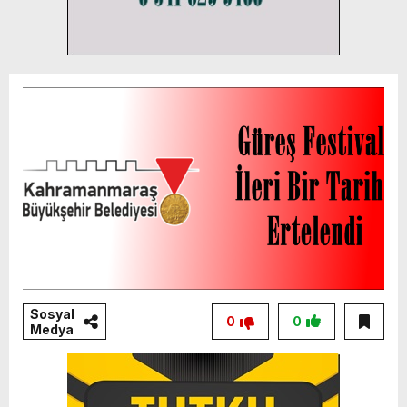
Sosyal
0
0
Medya