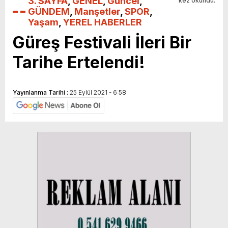
3. SAYFA
,
GENEL
,
Güncel
,
kez okundu.
GÜNDEM
,
Manşetler
,
SPOR
,
Yaşam
,
YEREL HABERLER
Güreş Festivali İleri Bir
Tarihe Ertelendi!
Yayınlanma Tarihi :
25 Eylül 2021 - 6:58