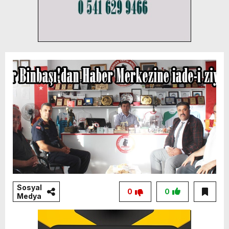
Sosyal
0
0
Medya