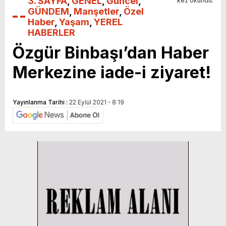
3. SAYFA
,
GENEL
,
Güncel
,
kez okundu.
GÜNDEM
,
Manşetler
,
Özel
Haber
,
Yaşam
,
YEREL
HABERLER
Özgür Binbaşı’dan Haber
Merkezine iade-i ziyaret!
Yayınlanma Tarihi :
22 Eylül 2021 - 8:19