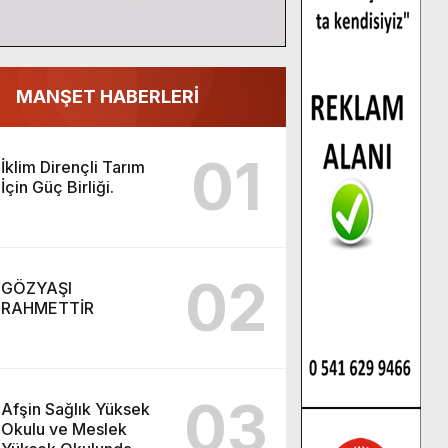
MANŞET HABERLERİ
01
İklim Dirençli Tarım
İçin Güç Birliği.
02
GÖZYAŞI
RAHMETTİR
03
Afşin Sağlık Yüksek
Okulu ve Meslek