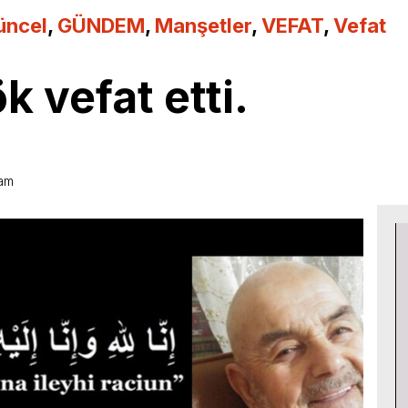
üncel
,
GÜNDEM
,
Manşetler
,
VEFAT
,
Vefat
k vefat etti.
 am