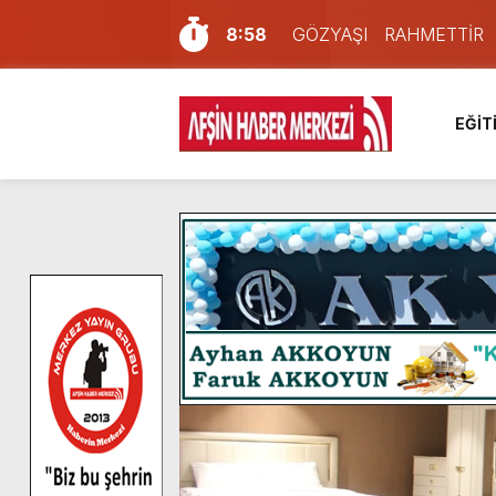
8:58
GÖZYAŞI RAHMETTİR
7:57
Afşin Sağlık Yüksek Okul
6:31
Onikişubat Belediyesi’nin
EĞİT
16:10
Uluslararası Bisiklet Yar
13:27
NOTER ONAYLI TYP LİS
11:22
KAFUM Fuar Alanı Bulut v
8:06
Afşinli bir hemşehrimizin 
14:05
Madrigal, Perşembe Gün
7:39
KEDİNİZ Mİ VAR?
4:58
İklim Dirençli Tarım İçin Gü