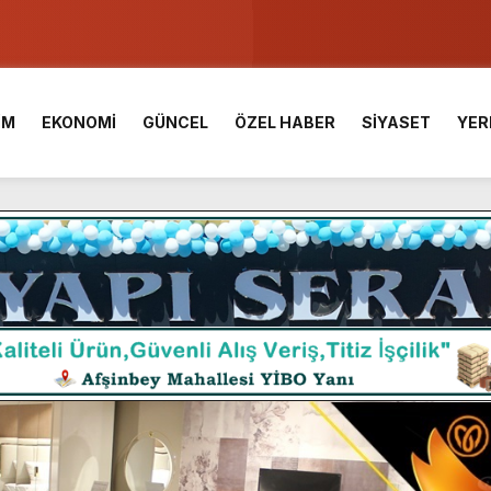
u ve Meslek Yüksek Okulunda görev değişimi!
 Üniversite Hazırlık Kursu başvurularında son gün 7 Ağustos.
İM
EKONOMİ
GÜNCEL
ÖZEL HABER
SİYASET
YER
ışması’nda En Zorlu Etap Tamamlandı.
TESİ YAYINLANDI.
e Yavuz’un Ezgileriyle Şenlendi.
de olduğu Filistin Konvoyu, güçlenerek ilerliyor.
ü KAFUM’da Sahne Alacak.
ç Birliği.