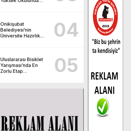
Yüksek Okulunda
görev değişimi!
04
Onikişubat
Belediyesi’nin
Üniversite Hazırlık
Kursu başvurularında
son gün 7 Ağustos.
05
Uluslararası Bisiklet
Yarışması’nda En
Zorlu Etap
Tamamlandı.