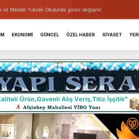
u ve Meslek Yüksek Okulunda görev değişimi!
 Üniversite Hazırlık Kursu başvurularında son gün 7 Ağustos.
ışması’nda En Zorlu Etap Tamamlandı.
İM
EKONOMİ
GÜNCEL
ÖZEL HABER
SİYASET
YER
TESİ YAYINLANDI.
e Yavuz’un Ezgileriyle Şenlendi.
de olduğu Filistin Konvoyu, güçlenerek ilerliyor.
ü KAFUM’da Sahne Alacak.
ser Çalık Ortaokulu Şehitlerinin Aileleriyle Bir Araya Geldi.