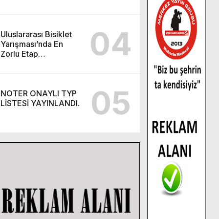
Kursu başvurularında
son gün 7 Ağustos.
04
Uluslararası Bisiklet
Yarışması’nda En
Zorlu Etap
Tamamlandı.
05
NOTER ONAYLI TYP
LİSTESİ YAYINLANDI.