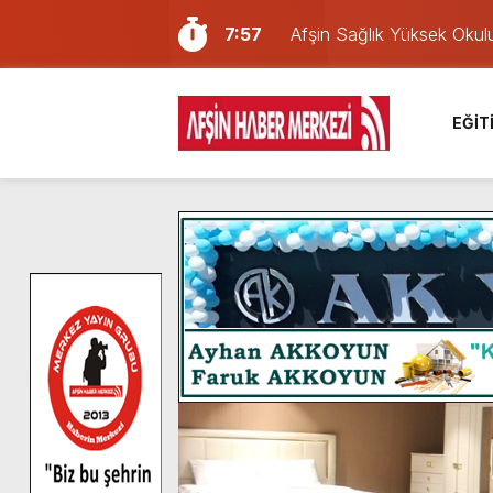
7:57
Afşin Sağlık Yüksek Okul
6:31
Onikişubat Belediyesi’nin
16:10
Uluslararası Bisiklet Yar
EĞİT
13:27
NOTER ONAYLI TYP LİS
11:22
KAFUM Fuar Alanı Bulut v
8:06
Afşinli bir hemşehrimizin 
14:05
Madrigal, Perşembe Gün
7:39
KEDİNİZ Mİ VAR?
7:27
Cumhurbaşkanı Erdoğan, Ay
8:58
GÖZYAŞI RAHMETTİR