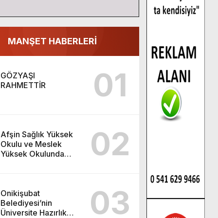
MANŞET HABERLERİ
01
GÖZYAŞI
RAHMETTİR
02
Afşin Sağlık Yüksek
Okulu ve Meslek
Yüksek Okulunda
görev değişimi!
03
Onikişubat
Belediyesi’nin
Üniversite Hazırlık