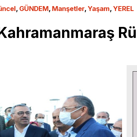
üncel
,
GÜNDEM
,
Manşetler
,
Yaşam
,
YEREL
 Kahramanmaraş Rüz