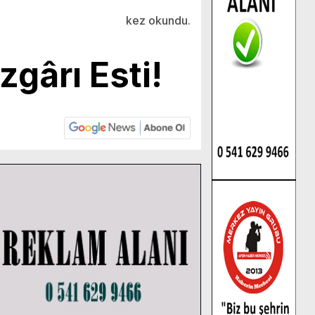
kez okundu.
gârı Esti!