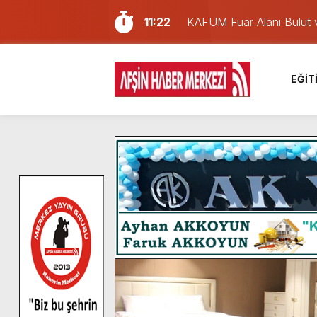
11:22
KAFUM Fuar Alanı Bulut v
8:06
Afşinli bir hemşehrimizin 
14:05
Madrigal, Perşembe Gün
EĞİT
7:39
KEDİNİZ Mİ VAR?
7:27
Cumhurbaşkanı Erdoğan, Ay
13:57
Afşin Heyetinden Kaymak
10:34
Vatandaşlardan Ağustos 
16:48
Pusula Maraş Kamplarında
16:46
Pusula Maraş’ın Akademik
13:27
NOTER ONAYLI TYP LİS