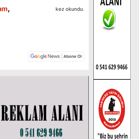
am
,
kez okundu.