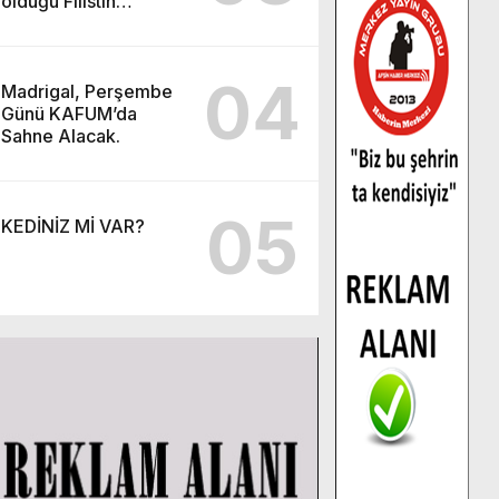
olduğu Filistin
Konvoyu, güçlenerek
ilerliyor.
04
Madrigal, Perşembe
Günü KAFUM’da
Sahne Alacak.
05
KEDİNİZ Mİ VAR?