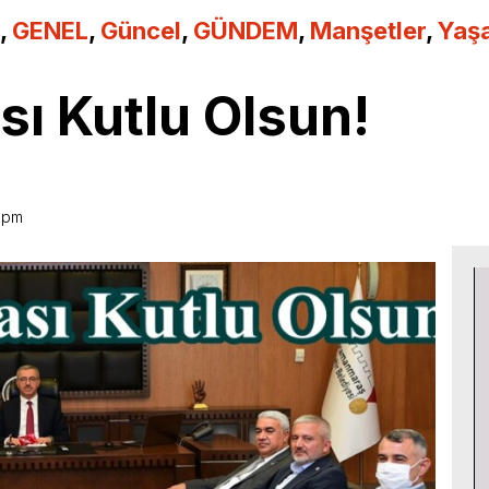
,
GENEL
,
Güncel
,
GÜNDEM
,
Manşetler
,
Yaş
ası Kutlu Olsun!
8 pm