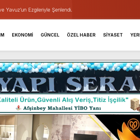
e Yavuz’un Ezgileriyle Şenlendi.
de olduğu Filistin Konvoyu, güçlenerek ilerliyor.
ü KAFUM’da Sahne Alacak.
İM
EKONOMİ
GÜNCEL
ÖZEL HABER
SİYASET
YER
ser Çalık Ortaokulu Şehitlerinin Aileleriyle Bir Araya Geldi.
am Muammer Sarıdoğan’a Beşikdüzü’nde hayırlı olsun ziyareti
Fuarı’na Tam Not.
 2 Bin Genç Doğa ve Bilimle Buluştu.
 Desteği Türkiye Derecesi Getirdi.
TESİ YAYINLANDI.