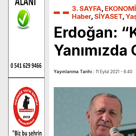
3. SAYFA
,
EKONOMİ
Haber
,
SİYASET
,
Ya
Erdoğan: 
Yanımızda 
Yayınlanma Tarihi :
11 Eylül 2021 - 6:40