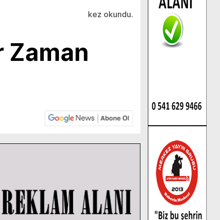
l
kez okundu.
r Zaman