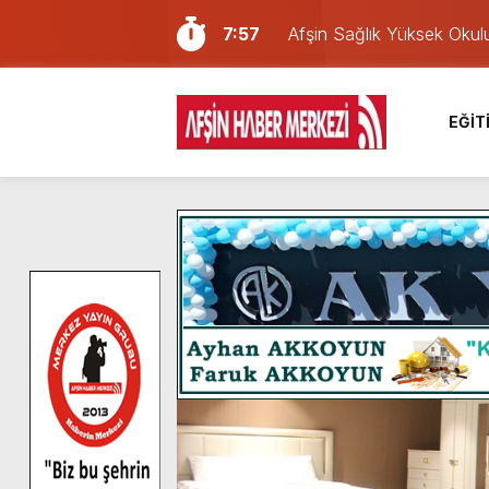
7:57
Afşin Sağlık Yüksek Okul
6:31
Onikişubat Belediyesi’nin
16:10
Uluslararası Bisiklet Yar
EĞİT
13:27
NOTER ONAYLI TYP LİS
11:22
KAFUM Fuar Alanı Bulut v
8:06
Afşinli bir hemşehrimizin 
14:05
Madrigal, Perşembe Gün
7:39
KEDİNİZ Mİ VAR?
7:27
Cumhurbaşkanı Erdoğan, Ay
8:58
GÖZYAŞI RAHMETTİR