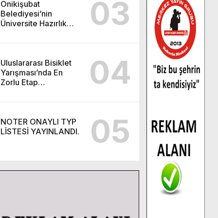
03
Onikişubat
Belediyesi’nin
Üniversite Hazırlık
Kursu başvurularında
son gün 7 Ağustos.
04
Uluslararası Bisiklet
Yarışması’nda En
Zorlu Etap
Tamamlandı.
05
NOTER ONAYLI TYP
LİSTESİ YAYINLANDI.