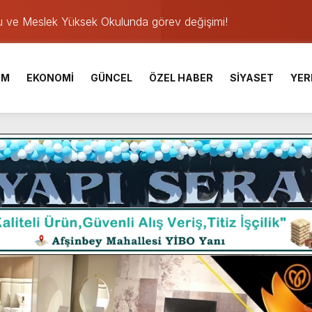
u ve Meslek Yüksek Okulunda görev değişimi!
 Üniversite Hazırlık Kursu başvurularında son gün 7 Ağustos.
ışması’nda En Zorlu Etap Tamamlandı.
İM
EKONOMİ
GÜNCEL
ÖZEL HABER
SİYASET
YER
TESİ YAYINLANDI.
e Yavuz’un Ezgileriyle Şenlendi.
de olduğu Filistin Konvoyu, güçlenerek ilerliyor.
ü KAFUM’da Sahne Alacak.
ser Çalık Ortaokulu Şehitlerinin Aileleriyle Bir Araya Geldi.