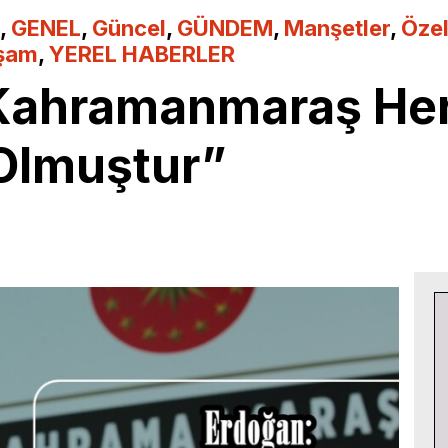
,
GENEL
,
Güncel
,
GÜNDEM
,
Manşetler
,
Öze
şam
,
YEREL HABERLER
“Kahramanmaraş He
Olmuştur”