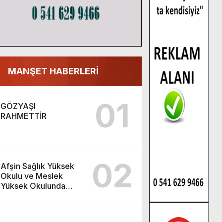
MANŞET HABERLERİ
01
GÖZYAŞI
RAHMETTİR
02
Afşin Sağlık Yüksek
Okulu ve Meslek
Yüksek Okulunda
görev değişimi!