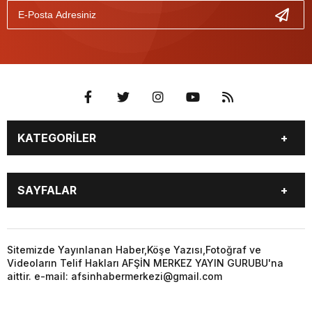
KATEGORİLER
EĞİTİM
EKONOMİ
SAYFALAR
GÜNCEL
ÖZEL HABER
SİYASET
YEREL HABERLER
EĞİTİM
EKONOMİ
KÜNYE
…
GÜNCEL
ÖZEL HABER
Sitemizde Yayınlanan Haber,Köşe Yazısı,Fotoğraf ve
3. SAYFA
KÜLTÜR
Videoların Telif Hakları AFŞİN MERKEZ YAYIN GURUBU'na
SİYASET
YEREL HABERLER
aittir. e-mail: afsinhabermerkezi@gmail.com
SANAT
KÜNYE
…
BİYOGRAFİ
DÜNYA
3. SAYFA
KÜLTÜR