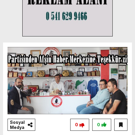
Sosyal
0
0
Medya