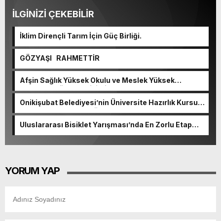
İLGİNİZİ ÇEKEBİLİR
İklim Dirençli Tarım İçin Güç Birliği.
GÖZYAŞI RAHMETTİR
Afşin Sağlık Yüksek Okulu ve Meslek Yüksek
Okulunda görev değişimi!
Onikişubat Belediyesi’nin Üniversite Hazırlık Kursu
başvurularında son gün 7 Ağustos.
Uluslararası Bisiklet Yarışması’nda En Zorlu Etap
Tamamlandı.
YORUM YAP