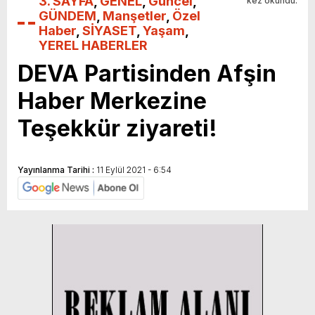
3. SAYFA
,
GENEL
,
Güncel
,
kez okundu.
GÜNDEM
,
Manşetler
,
Özel
Haber
,
SİYASET
,
Yaşam
,
YEREL HABERLER
DEVA Partisinden Afşin
Haber Merkezine
Teşekkür ziyareti!
Yayınlanma Tarihi :
11 Eylül 2021 - 6:54