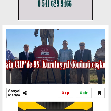
Sosyal
0
0
Medya