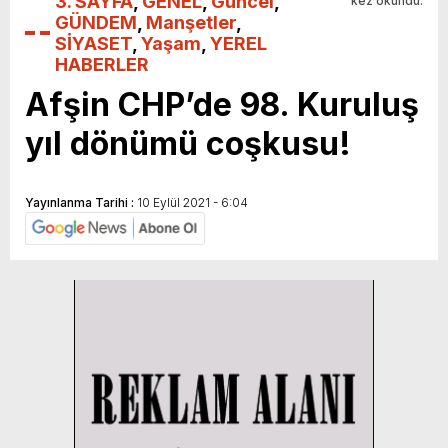
3. SAYFA
,
GENEL
,
Güncel
,
kez okundu.
GÜNDEM
,
Manşetler
,
SİYASET
,
Yaşam
,
YEREL
HABERLER
Afşin CHP’de 98. Kuruluş
yıl dönümü coşkusu!
Yayınlanma Tarihi :
10 Eylül 2021 - 6:04