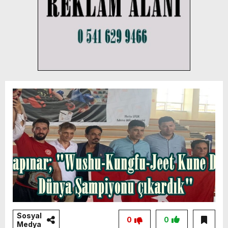
Sosyal
0
0
Medya