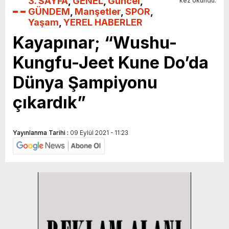
3. SAYFA
,
GENEL
,
Güncel
,
kez okundu.
GÜNDEM
,
Manşetler
,
SPOR
,
Yaşam
,
YEREL HABERLER
Kayapınar; “Wushu-
Kungfu-Jeet Kune Do’da
Dünya Şampiyonu
çıkardık”
Yayınlanma Tarihi :
09 Eylül 2021 - 11:23