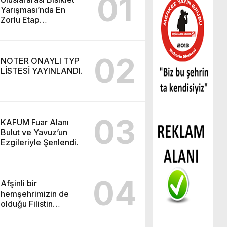
01
Yarışması’nda En
Zorlu Etap
Tamamlandı.
02
NOTER ONAYLI TYP
LİSTESİ YAYINLANDI.
03
KAFUM Fuar Alanı
Bulut ve Yavuz’un
Ezgileriyle Şenlendi.
04
Afşinli bir
hemşehrimizin de
olduğu Filistin
Konvoyu, güçlenerek
ilerliyor.