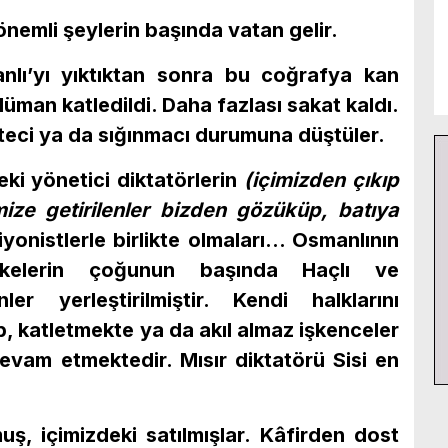
 önemli şeylerin başında vatan gelir.
lı’yı yıktıktan sonra bu coğrafya kan
üman katledildi. Daha fazlası sakat kaldı.
lteci ya da sığınmacı durumuna düştüler.
eki yönetici diktatörlerin
(içimizden çıkıp
ize getirilenler bizden gözüküp, batıya
yonistlerle birlikte olmaları… Osmanlının
ülkelerin çoğunun başında Haçlı ve
ler yerleştirilmiştir. Kendi halklarını
p, katletmekte ya da akıl almaz işkenceler
evam etmektedir. Mısır diktatörü Sisi en
ş, içimizdeki satılmışlar. Kâfirden dost