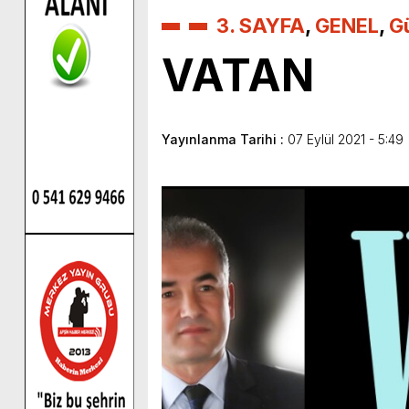
3. SAYFA
,
GENEL
,
G
VATAN
Yayınlanma Tarihi :
07 Eylül 2021 - 5:49