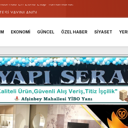
TESİ YAYINLANDI.
e Yavuz’un Ezgileriyle Şenlendi.
de olduğu Filistin Konvoyu, güçlenerek ilerliyor.
İM
EKONOMİ
GÜNCEL
ÖZEL HABER
SİYASET
YER
ü KAFUM’da Sahne Alacak.
ser Çalık Ortaokulu Şehitlerinin Aileleriyle Bir Araya Geldi.
am Muammer Sarıdoğan’a Beşikdüzü’nde hayırlı olsun ziyareti
Fuarı’na Tam Not.
 2 Bin Genç Doğa ve Bilimle Buluştu.
ışması’nda En Zorlu Etap Tamamlandı.