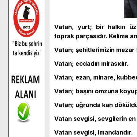
Vatan, yurt; bir halkın ü
toprak parçasıdır. Kelime a
Vatan; şehitlerimizin mezar t
Vatan; ecdadın mirasıdır.
Vatan; ezan, minare, kubbed
Vatan; başını omzuna koyup 
Vatan; uğrunda kan döküldü
Vatan sevgisi, sevgilerin en 
Vatan sevgisi, imandandır.