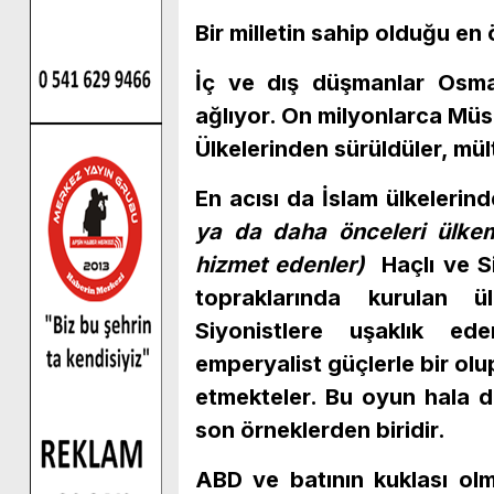
Bir milletin sahip olduğu en
İç ve dış düşmanlar Osman
ağlıyor. On milyonlarca Müsl
Ülkelerinden sürüldüler, mü
En acısı da İslam ülkelerind
ya da daha önceleri ülkem
hizmet edenler)
Haçlı ve Si
topraklarında kurulan 
Siyonistlere uşaklık eden
emperyalist güçlerle bir olu
etmekteler. Bu oyun hala d
son örneklerden biridir.
ABD ve batının kuklası olmu