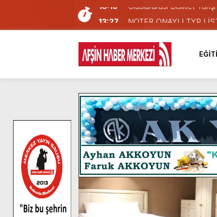
13:27
NOTER ONAYLI TYP LİS
11:22
KAFUM Fuar Alanı Bulut v
8:06
Afşinli bir hemşehrimizin 
EĞİT
14:05
Madrigal, Perşembe Gün
7:39
KEDİNİZ Mİ VAR?
7:27
Cumhurbaşkanı Erdoğan, Ay
13:57
Afşin Heyetinden Kaymak
10:34
Vatandaşlardan Ağustos 
16:48
Pusula Maraş Kamplarında
16:10
Uluslararası Bisiklet Yar