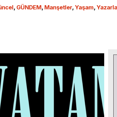
üncel
,
GÜNDEM
,
Manşetler
,
Yaşam
,
Yazarla