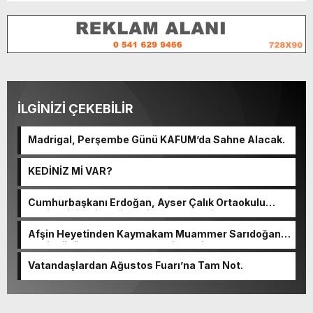
İLGİNİZİ ÇEKEBİLİR
Madrigal, Perşembe Günü KAFUM’da Sahne Alacak.
KEDİNİZ Mİ VAR?
Cumhurbaşkanı Erdoğan, Ayser Çalık Ortaokulu
Şehitlerinin Aileleriyle Bir Araya Geldi.
Afşin Heyetinden Kaymakam Muammer Sarıdoğan’a
Beşikdüzü’nde hayırlı olsun ziyareti.
Vatandaşlardan Ağustos Fuarı’na Tam Not.