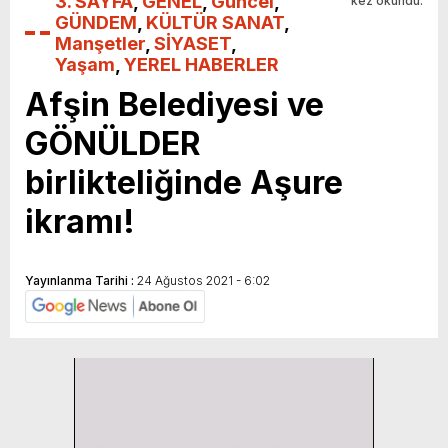
3. SAYFA
,
GENEL
,
Güncel
,
kez okundu.
GÜNDEM
,
KÜLTÜR SANAT
,
Manşetler
,
SİYASET
,
Yaşam
,
YEREL HABERLER
Afşin Belediyesi ve
GÖNÜLDER
birlikteliğinde Aşure
ikramı!
Yayınlanma Tarihi :
24 Ağustos 2021 - 6:02