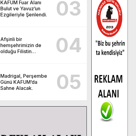
03
KAFUM Fuar Alanı
Bulut ve Yavuz’un
Ezgileriyle Şenlendi.
04
Afşinli bir
hemşehrimizin de
olduğu Filistin
Konvoyu, güçlenerek
ilerliyor.
05
Madrigal, Perşembe
Günü KAFUM’da
Sahne Alacak.