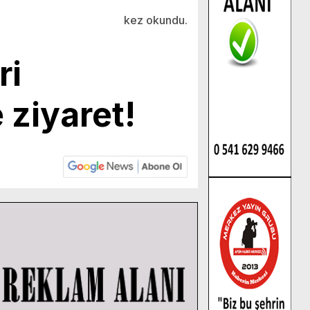
kez okundu.
ri
ziyaret!