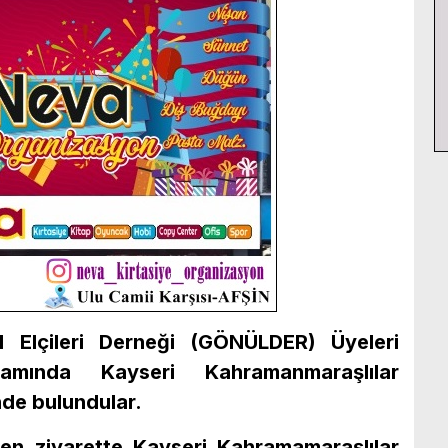
 Elçileri Derneği (GÖNÜLDER) Üyeleri
amında Kayseri Kahramanmaraşlılar
nde bulundular.
şen ziyarette Kayseri Kahramamaraşlılar