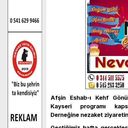
Afşin Eshab-ı Kehf Gönül
Kayseri programı kaps
Derneğine nezaket ziyareti
Geçtiğimiz hafta gerçekle