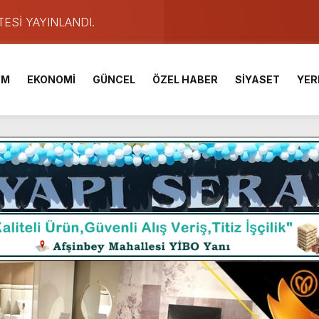
TESİ YAYINLANDI.
e Yavuz’un Ezgileriyle Şenlendi.
de olduğu Filistin Konvoyu, güçlenerek ilerliyor.
İM
EKONOMİ
GÜNCEL
ÖZEL HABER
SİYASET
YER
ü KAFUM’da Sahne Alacak.
ser Çalık Ortaokulu Şehitlerinin Aileleriyle Bir Araya Geldi.
am Muammer Sarıdoğan’a Beşikdüzü’nde hayırlı olsun ziyareti
Fuarı’na Tam Not.
 2 Bin Genç Doğa ve Bilimle Buluştu.
ışması’nda En Zorlu Etap Tamamlandı.