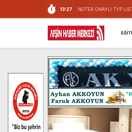
13:27
NOTER ONAYLI TYP LİS
11:22
KAFUM Fuar Alanı Bulut v
8:06
Afşinli bir hemşehrimizin 
EĞİT
14:05
Madrigal, Perşembe Gün
7:39
KEDİNİZ Mİ VAR?
7:27
Cumhurbaşkanı Erdoğan, Ay
13:57
Afşin Heyetinden Kaymak
10:34
Vatandaşlardan Ağustos 
16:48
Pusula Maraş Kamplarında
16:10
Uluslararası Bisiklet Yar