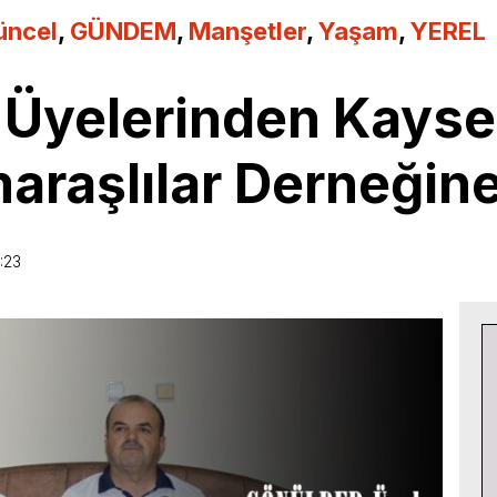
üncel
,
GÜNDEM
,
Manşetler
,
Yaşam
,
YEREL
yelerinden Kayse
raşlılar Derneğine 
:23