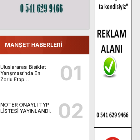
MANŞET HABERLERİ
01
Uluslararası Bisiklet
Yarışması’nda En
Zorlu Etap
Tamamlandı.
02
NOTER ONAYLI TYP
LİSTESİ YAYINLANDI.