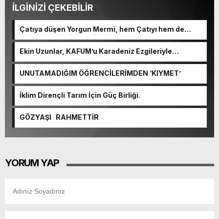
İLGİNİZİ ÇEKEBİLİR
Çatıya düşen Yorgun Mermi, hem Çatıyı hem de
Kulplu Tası delip geçti.
Ekin Uzunlar, KAFUM’u Karadeniz Ezgileriyle
Coşturacak.
UNUTAMADIĞIM ÖĞRENCİLERİMDEN ‘KIYMET’
İklim Dirençli Tarım İçin Güç Birliği.
GÖZYAŞI RAHMETTİR
YORUM YAP