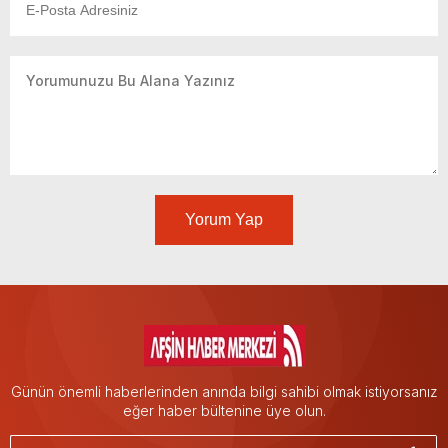
Yorum Yap
Günün önemli haberlerinden anında bilgi sahibi olmak istiyorsanız
eğer haber bültenine üye olun.