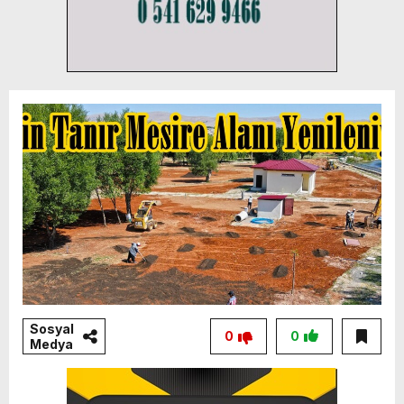
Sosyal
0
0
Medya