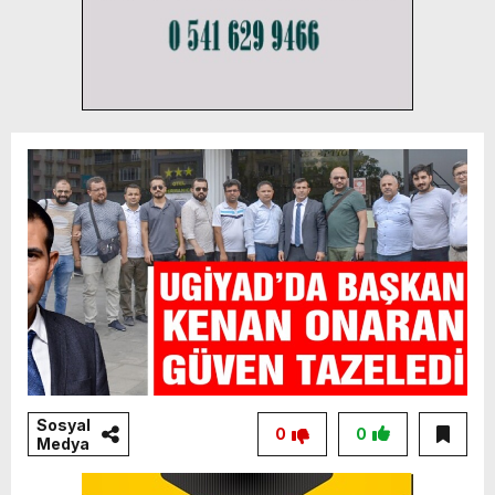
Sosyal
0
0
Medya