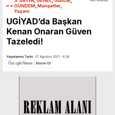
3. SAYFA
,
GENEL
,
Güncel
,
kez okundu.
GÜNDEM
,
Manşetler
,
Yaşam
UGİYAD’da Başkan
Kenan Onaran Güven
Tazeledi!
Yayınlanma Tarihi :
07 Ağustos 2021 - 6:28