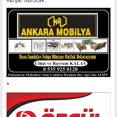
Kürşat Gürocak.
*