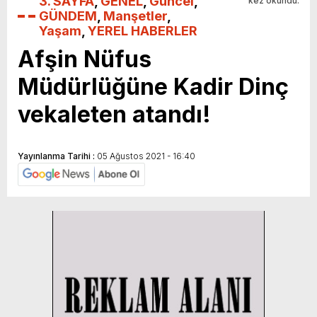
3. SAYFA
,
GENEL
,
Güncel
,
kez okundu.
GÜNDEM
,
Manşetler
,
Yaşam
,
YEREL HABERLER
Afşin Nüfus
Müdürlüğüne Kadir Dinç
vekaleten atandı!
Yayınlanma Tarihi :
05 Ağustos 2021 - 16:40