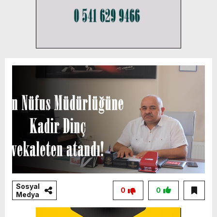
Sosyal
0
0
Medya