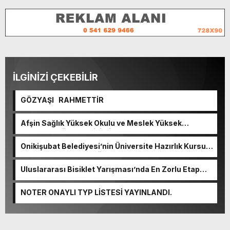
İLGİNİZİ ÇEKEBİLİR
GÖZYAŞI RAHMETTİR
Afşin Sağlık Yüksek Okulu ve Meslek Yüksek
Okulunda görev değişimi!
Onikişubat Belediyesi’nin Üniversite Hazırlık Kursu
başvurularında son gün 7 Ağustos.
Uluslararası Bisiklet Yarışması’nda En Zorlu Etap
Tamamlandı.
NOTER ONAYLI TYP LİSTESİ YAYINLANDI.