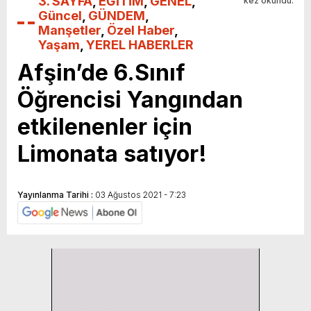
3. SAYFA
,
EĞİTİM
,
GENEL
,
kez okundu.
Güncel
,
GÜNDEM
,
Manşetler
,
Özel Haber
,
Yaşam
,
YEREL HABERLER
Afşin’de 6.Sınıf
Öğrencisi Yangından
etkilenenler için
Limonata satıyor!
Yayınlanma Tarihi :
03 Ağustos 2021 - 7:23