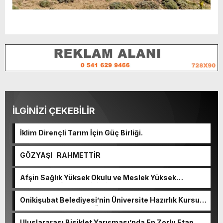
İLGİNİZİ ÇEKEBİLİR
İklim Dirençli Tarım İçin Güç Birliği.
GÖZYAŞI RAHMETTİR
Afşin Sağlık Yüksek Okulu ve Meslek Yüksek
Okulunda görev değişimi!
Onikişubat Belediyesi’nin Üniversite Hazırlık Kursu
başvurularında son gün 7 Ağustos.
Uluslararası Bisiklet Yarışması’nda En Zorlu Etap