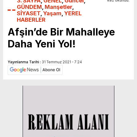
3. SAYFA
,
GENEL
,
Güncel
,
kez okundu.
GÜNDEM
,
Manşetler
,
SİYASET
,
Yaşam
,
YEREL
HABERLER
Afşin’de Bir Mahalleye
Daha Yeni Yol!
Yayınlanma Tarihi :
31 Temmuz 2021 - 7:24