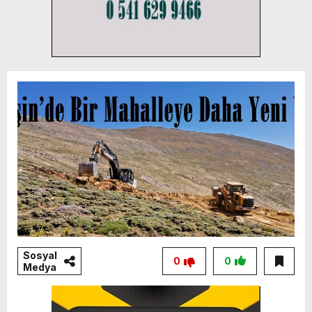
Sosyal
0
0
Medya