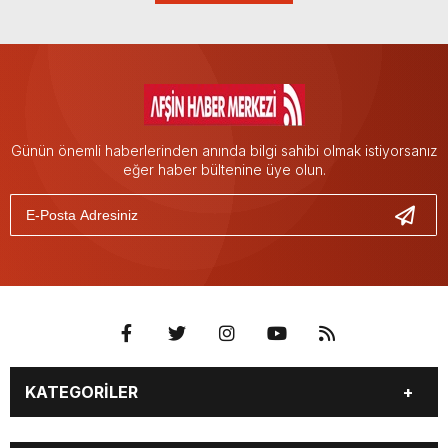
Günün önemli haberlerinden anında bilgi sahibi olmak istiyorsanız
eğer haber bültenine üye olun.
KATEGORİLER
EĞİTİM
EKONOMİ