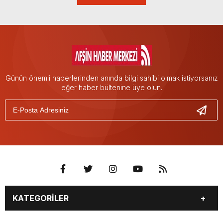
Günün önemli haberlerinden anında bilgi sahibi olmak istiyorsanız
eğer haber bültenine üye olun.
KATEGORİLER
EĞİTİM
EKONOMİ