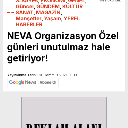
3. SAYFA
,
EKONOMİ
,
GENEL
,
kez okundu.
Güncel
,
GÜNDEM
,
KÜLTÜR
SANAT
,
MAGAZİN
,
Manşetler
,
Yaşam
,
YEREL
HABERLER
NEVA Organizasyon Özel
günleri unutulmaz hale
getiriyor!
Yayınlanma Tarihi :
30 Temmuz 2021 - 8:13