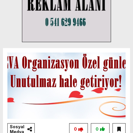
Sosyal
0
0
Medya