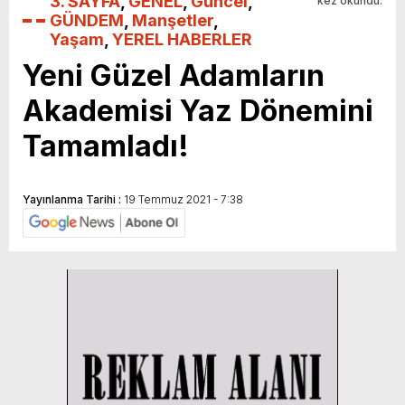
3. SAYFA
,
GENEL
,
Güncel
,
kez okundu.
GÜNDEM
,
Manşetler
,
Yaşam
,
YEREL HABERLER
Yeni Güzel Adamların
Akademisi Yaz Dönemini
Tamamladı!
Yayınlanma Tarihi :
19 Temmuz 2021 - 7:38