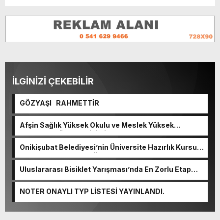
İLGİNİZİ ÇEKEBİLİR
GÖZYAŞI RAHMETTİR
Afşin Sağlık Yüksek Okulu ve Meslek Yüksek
Okulunda görev değişimi!
Onikişubat Belediyesi’nin Üniversite Hazırlık Kursu
başvurularında son gün 7 Ağustos.
Uluslararası Bisiklet Yarışması’nda En Zorlu Etap
Tamamlandı.
NOTER ONAYLI TYP LİSTESİ YAYINLANDI.