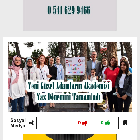
Sosyal
0
0
Medya