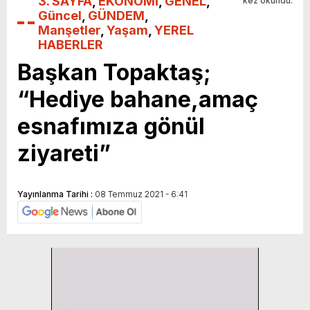
3. SAYFA
,
EKONOMİ
,
GENEL
,
kez okundu.
Güncel
,
GÜNDEM
,
Manşetler
,
Yaşam
,
YEREL
HABERLER
Başkan Topaktaş;
“Hediye bahane,amaç
esnafımıza gönül
ziyareti”
Yayınlanma Tarihi :
08 Temmuz 2021 - 6:41