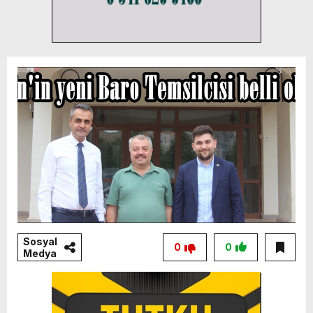
Sosyal
0
0
Medya