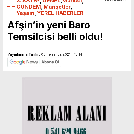
3. SAYFA
,
GENEL
,
Güncel
,
kez okundu.
GÜNDEM
,
Manşetler
,
Yaşam
,
YEREL HABERLER
Afşin’in yeni Baro
Temsilcisi belli oldu!
Yayınlanma Tarihi :
06 Temmuz 2021 - 13:14