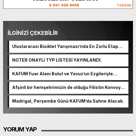
İLGİNİZİ ÇEKEBİLİR
Uluslararası Bisiklet Yarışması’nda En Zorlu Etap
Tamamlandı.
NOTER ONAYLI TYP LİSTESİ YAYINLANDI.
KAFUM Fuar Alanı Bulut ve Yavuz’un Ezgileriyle
Şenlendi.
Afşinli bir hemşehrimizin de olduğu Filistin Konvoyu,
güçlenerek ilerliyor.
Madrigal, Perşembe Günü KAFUM’da Sahne Alacak.
YORUM YAP