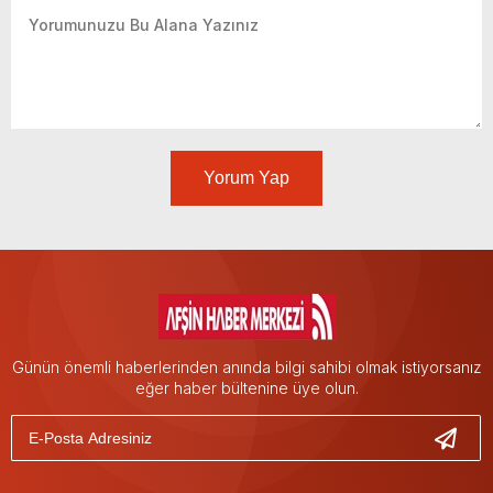
Yorum Yap
Günün önemli haberlerinden anında bilgi sahibi olmak istiyorsanız
eğer haber bültenine üye olun.