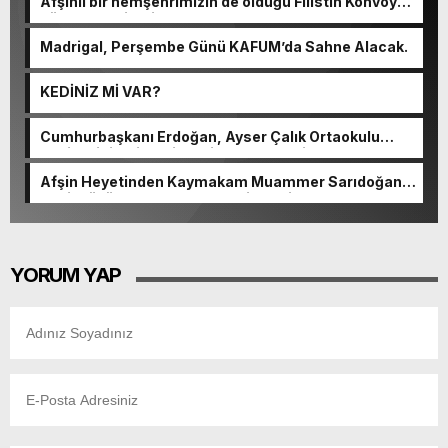
Afşinli bir hemşehrimizin de olduğu Filistin Konvoyu,
güçlenerek ilerliyor.
Madrigal, Perşembe Günü KAFUM’da Sahne Alacak.
KEDİNİZ Mİ VAR?
Cumhurbaşkanı Erdoğan, Ayser Çalık Ortaokulu
Şehitlerinin Aileleriyle Bir Araya Geldi.
Afşin Heyetinden Kaymakam Muammer Sarıdoğan’a
Beşikdüzü’nde hayırlı olsun ziyareti.
YORUM YAP