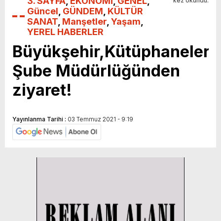
3. SAYFA
,
EKONOMİ
,
GENEL
,
kez okundu.
Güncel
,
GÜNDEM
,
KÜLTÜR
SANAT
,
Manşetler
,
Yaşam
,
YEREL HABERLER
Büyükşehir,Kütüphaneler
Şube Müdürlüğünden
ziyaret!
Yayınlanma Tarihi :
03 Temmuz 2021 - 9:19