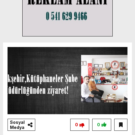
Sosyal
0
0
Medya