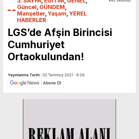
3. SAYFA
,
EĞİTİM
,
GENEL
,
kez okundu.
Güncel
,
GÜNDEM
,
Manşetler
,
Yaşam
,
YEREL
HABERLER
LGS’de Afşin Birincisi
Cumhuriyet
Ortaokulundan!
Yayınlanma Tarihi :
02 Temmuz 2021 - 6:06