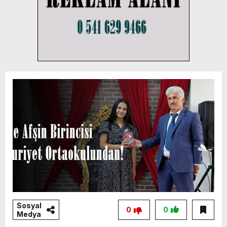
Sosyal
0
0
Medya