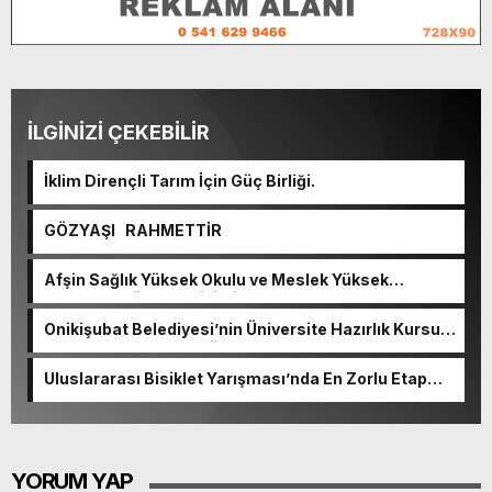
İLGİNİZİ ÇEKEBİLİR
İklim Dirençli Tarım İçin Güç Birliği.
GÖZYAŞI RAHMETTİR
Afşin Sağlık Yüksek Okulu ve Meslek Yüksek
Okulunda görev değişimi!
Onikişubat Belediyesi’nin Üniversite Hazırlık Kursu
başvurularında son gün 7 Ağustos.
Uluslararası Bisiklet Yarışması’nda En Zorlu Etap
Tamamlandı.
YORUM YAP