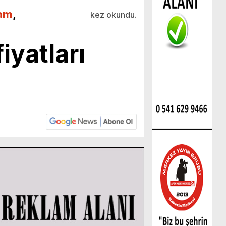
am
,
kez okundu.
iyatları