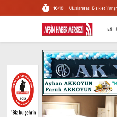
16:10
Uluslararası Bisiklet Yar
13:27
NOTER ONAYLI TYP LİS
11:22
KAFUM Fuar Alanı Bulut v
EĞİT
8:06
Afşinli bir hemşehrimizin 
14:05
Madrigal, Perşembe Gün
7:39
KEDİNİZ Mİ VAR?
7:27
Cumhurbaşkanı Erdoğan, Ay
13:57
Afşin Heyetinden Kaymak
10:34
Vatandaşlardan Ağustos 
6:31
Onikişubat Belediyesi’nin