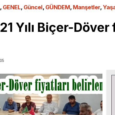
,
GENEL
,
Güncel
,
GÜNDEM
,
Manşetler
,
Yaş
1 Yılı Biçer-Döver f
:05