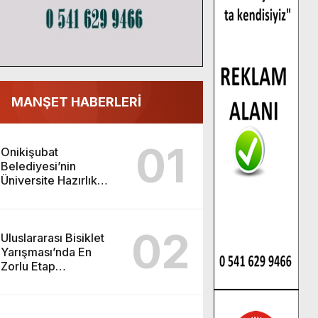
MANŞET HABERLERİ
01
Onikişubat
Belediyesi’nin
Üniversite Hazırlık
Kursu başvurularında
son gün 7 Ağustos.
02
Uluslararası Bisiklet
Yarışması’nda En
Zorlu Etap
Tamamlandı.