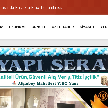
ışması’nda En Zorlu Etap Tamamlandı.
TESİ YAYINLANDI.
e Yavuz’un Ezgileriyle Şenlendi.
İM
EKONOMİ
GÜNCEL
ÖZEL HABER
SİYASET
YER
de olduğu Filistin Konvoyu, güçlenerek ilerliyor.
ü KAFUM’da Sahne Alacak.
ser Çalık Ortaokulu Şehitlerinin Aileleriyle Bir Araya Geldi.
am Muammer Sarıdoğan’a Beşikdüzü’nde hayırlı olsun ziyareti
Fuarı’na Tam Not.
 Üniversite Hazırlık Kursu başvurularında son gün 7 Ağustos.