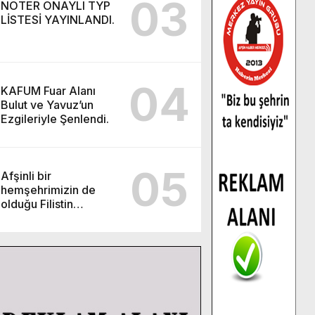
03
NOTER ONAYLI TYP
LİSTESİ YAYINLANDI.
04
KAFUM Fuar Alanı
Bulut ve Yavuz’un
Ezgileriyle Şenlendi.
05
Afşinli bir
hemşehrimizin de
olduğu Filistin
Konvoyu, güçlenerek
ilerliyor.