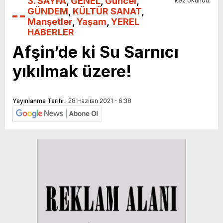
3. SAYFA
,
GENEL
,
Güncel
,
kez okundu.
GÜNDEM
,
KÜLTÜR SANAT
,
Manşetler
,
Yaşam
,
YEREL
HABERLER
Afşin’de ki Su Sarnıcı
yıkılmak üzere!
Yayınlanma Tarihi :
28 Haziran 2021 - 6:38