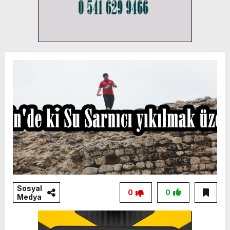
Sosyal
0
0
Medya