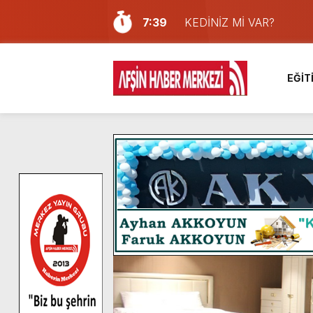
7:39
KEDİNİZ Mİ VAR?
7:27
Cumhurbaşkanı Erdoğan, Ay
13:57
Afşin Heyetinden Kaymak
EĞİT
10:34
Vatandaşlardan Ağustos 
16:48
Pusula Maraş Kamplarında
16:46
Pusula Maraş’ın Akademik
9:47
Afşin’de Orjinal deri işçil
8:37
Başkan Furkan Kılınç: “Bu
4:28
Başkan Görgel, Kahramanm
14:05
Madrigal, Perşembe Gün