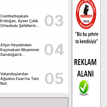
03
Cumhurbaşkanı
Erdoğan, Ayser Çalık
Ortaokulu Şehitlerinin
Aileleriyle Bir Araya
Geldi.
04
Afşin Heyetinden
Kaymakam Muammer
Sarıdoğan’a
Beşikdüzü’nde hayırlı
olsun ziyareti.
05
Vatandaşlardan
Ağustos Fuarı’na Tam
Not.