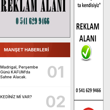
MANŞET HABERLERİ
01
Madrigal, Perşembe
Günü KAFUM’da
Sahne Alacak.
02
KEDİNİZ Mİ VAR?