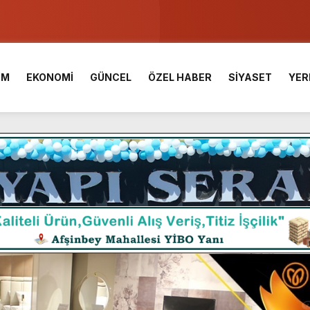
ser Çalık Ortaokulu Şehitlerinin Aileleriyle Bir Araya Geldi.
am Muammer Sarıdoğan’a Beşikdüzü’nde hayırlı olsun ziyareti
İM
EKONOMİ
GÜNCEL
ÖZEL HABER
SİYASET
YER
Fuarı’na Tam Not.
 2 Bin Genç Doğa ve Bilimle Buluştu.
 Desteği Türkiye Derecesi Getirdi.
iği hediyelik eşya satışı Yunus Dağdelen tarafından yaşatılıyor.
 birliktelik, Afşin Spor’un en büyük gücüdür.”
araş Kalesinde çalışmaları yerinde inceledi.
ü KAFUM’da Sahne Alacak.