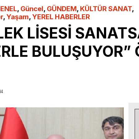
ENEL
,
Güncel
,
GÜNDEM
,
KÜLTÜR SANAT
,
r
,
Yaşam
,
YEREL HABERLER
LEK LİSESİ SANAT
ERLE BULUŞUYOR” 
14