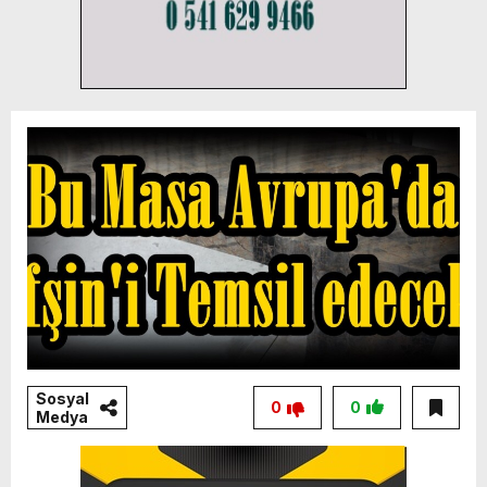
Sosyal
0
0
Medya