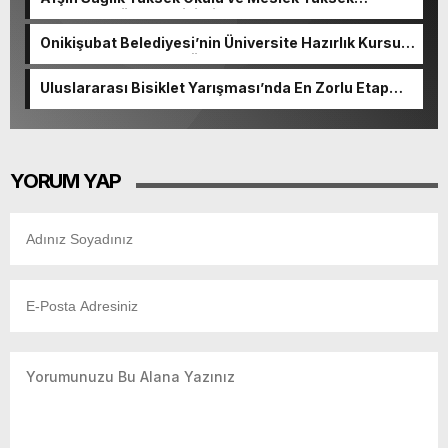
Okulunda görev değişimi!
Onikişubat Belediyesi’nin Üniversite Hazırlık Kursu
başvurularında son gün 7 Ağustos.
Uluslararası Bisiklet Yarışması’nda En Zorlu Etap
Tamamlandı.
YORUM YAP