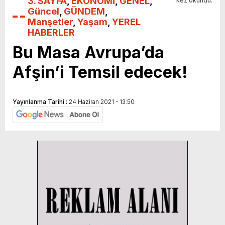
3. SAYFA
,
EKONOMİ
,
GENEL
,
kez okundu.
Güncel
,
GÜNDEM
,
Manşetler
,
Yaşam
,
YEREL
HABERLER
Bu Masa Avrupa’da
Afşin’i Temsil edecek!
Yayınlanma Tarihi :
24 Haziran 2021 - 13:50