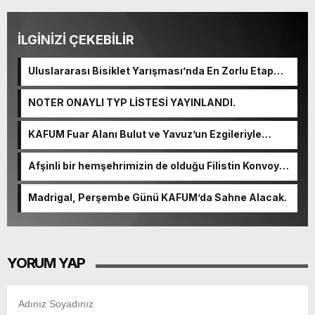
İLGİNİZİ ÇEKEBİLİR
Uluslararası Bisiklet Yarışması’nda En Zorlu Etap
Tamamlandı.
NOTER ONAYLI TYP LİSTESİ YAYINLANDI.
KAFUM Fuar Alanı Bulut ve Yavuz’un Ezgileriyle
Şenlendi.
Afşinli bir hemşehrimizin de olduğu Filistin Konvoyu,
güçlenerek ilerliyor.
Madrigal, Perşembe Günü KAFUM’da Sahne Alacak.
YORUM YAP