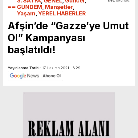
3. SAYFA
,
GENEL
,
Güncel
,
kez okundu.
GÜNDEM
,
Manşetler
,
Yaşam
,
YEREL HABERLER
Afşin’de “Gazze’ye Umut
Ol” Kampanyası
başlatıldı!
Yayınlanma Tarihi :
17 Haziran 2021 - 6:29