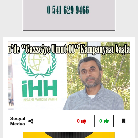
Sosyal
0
0
Medya