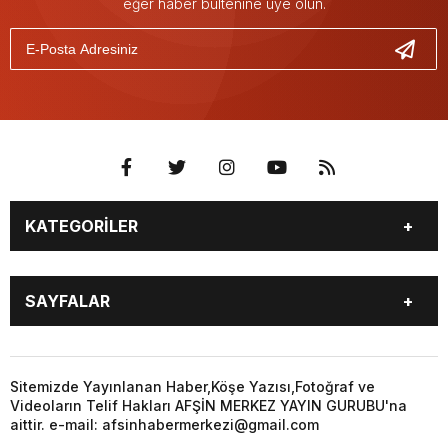
eğer haber bültenine üye olun.
KATEGORİLER
EĞİTİM
EKONOMİ
SAYFALAR
GÜNCEL
ÖZEL HABER
SİYASET
YEREL HABERLER
EĞİTİM
EKONOMİ
KÜNYE
…
GÜNCEL
ÖZEL HABER
Sitemizde Yayınlanan Haber,Köşe Yazısı,Fotoğraf ve
3. SAYFA
KÜLTÜR
Videoların Telif Hakları AFŞİN MERKEZ YAYIN GURUBU'na
SİYASET
YEREL HABERLER
aittir. e-mail: afsinhabermerkezi@gmail.com
SANAT
KÜNYE
…