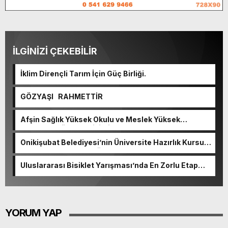
İLGİNİZİ ÇEKEBİLİR
İklim Dirençli Tarım İçin Güç Birliği.
GÖZYAŞI RAHMETTİR
Afşin Sağlık Yüksek Okulu ve Meslek Yüksek
Okulunda görev değişimi!
Onikişubat Belediyesi’nin Üniversite Hazırlık Kursu
başvurularında son gün 7 Ağustos.
Uluslararası Bisiklet Yarışması’nda En Zorlu Etap
Tamamlandı.
YORUM YAP