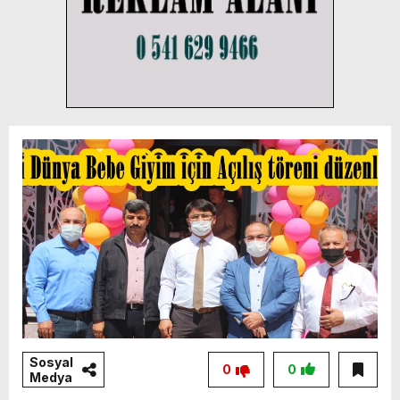
Sosyal
0
0
Medya