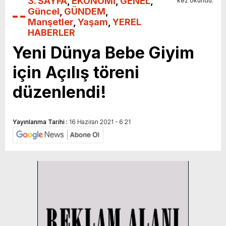
3. SAYFA
,
EKONOMİ
,
GENEL
,
kez okundu.
Güncel
,
GÜNDEM
,
Manşetler
,
Yaşam
,
YEREL
HABERLER
Yeni Dünya Bebe Giyim
için Açılış töreni
düzenlendi!
Yayınlanma Tarihi :
16 Haziran 2021 - 6:21