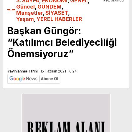
3. SAYFA
,
EKONOMİ
,
GENEL
,
kez okundu.
Güncel
,
GÜNDEM
,
Manşetler
,
SİYASET
,
Yaşam
,
YEREL HABERLER
Başkan Güngör:
“Katılımcı Belediyeciliği
Önemsiyoruz”
Yayınlanma Tarihi :
15 Haziran 2021 - 6:24