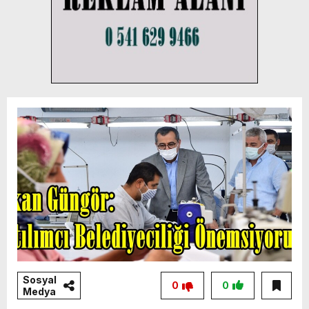
Sosyal
0
0
Medya