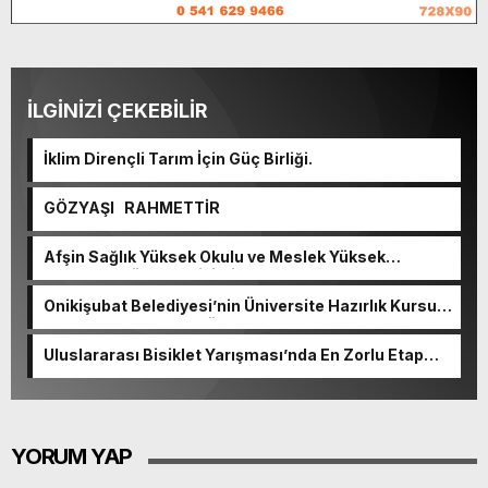
İLGİNİZİ ÇEKEBİLİR
İklim Dirençli Tarım İçin Güç Birliği.
GÖZYAŞI RAHMETTİR
Afşin Sağlık Yüksek Okulu ve Meslek Yüksek
Okulunda görev değişimi!
Onikişubat Belediyesi’nin Üniversite Hazırlık Kursu
başvurularında son gün 7 Ağustos.
Uluslararası Bisiklet Yarışması’nda En Zorlu Etap
Tamamlandı.
YORUM YAP