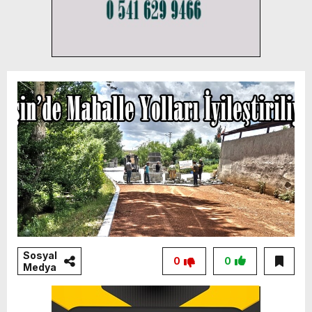
Sosyal
0
0
Medya