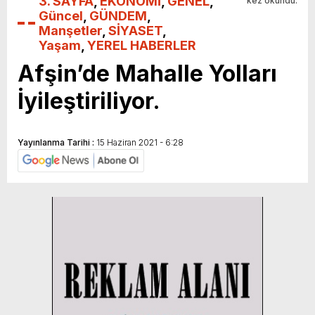
3. SAYFA
,
EKONOMİ
,
GENEL
,
kez okundu.
Güncel
,
GÜNDEM
,
Manşetler
,
SİYASET
,
Yaşam
,
YEREL HABERLER
Afşin’de Mahalle Yolları
İyileştiriliyor.
Yayınlanma Tarihi :
15 Haziran 2021 - 6:28