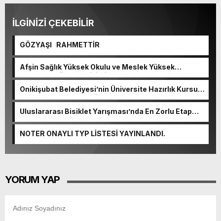
İLGİNİZİ ÇEKEBİLİR
GÖZYAŞI RAHMETTİR
Afşin Sağlık Yüksek Okulu ve Meslek Yüksek
Okulunda görev değişimi!
Onikişubat Belediyesi’nin Üniversite Hazırlık Kursu
başvurularında son gün 7 Ağustos.
Uluslararası Bisiklet Yarışması’nda En Zorlu Etap
Tamamlandı.
NOTER ONAYLI TYP LİSTESİ YAYINLANDI.
YORUM YAP