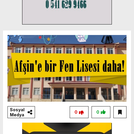
Sosyal
0
0
Medya