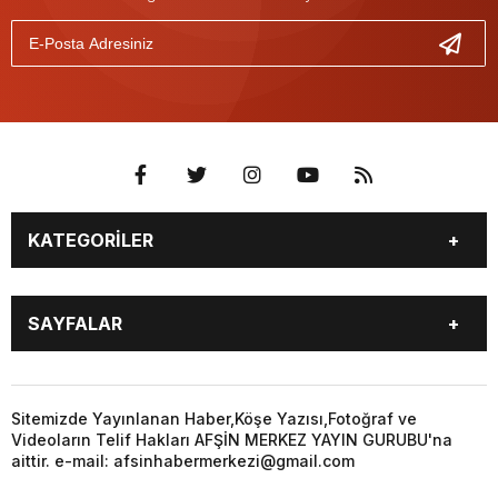
KATEGORİLER
EĞİTİM
EKONOMİ
SAYFALAR
GÜNCEL
ÖZEL HABER
SİYASET
YEREL HABERLER
EĞİTİM
EKONOMİ
KÜNYE
…
GÜNCEL
ÖZEL HABER
Sitemizde Yayınlanan Haber,Köşe Yazısı,Fotoğraf ve
3. SAYFA
KÜLTÜR
Videoların Telif Hakları AFŞİN MERKEZ YAYIN GURUBU'na
SİYASET
YEREL HABERLER
aittir. e-mail: afsinhabermerkezi@gmail.com
SANAT
KÜNYE
…
BİYOGRAFİ
DÜNYA