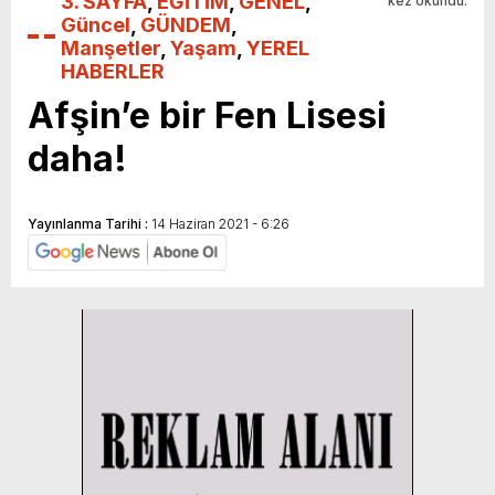
3. SAYFA
,
EĞİTİM
,
GENEL
,
kez okundu.
Güncel
,
GÜNDEM
,
Manşetler
,
Yaşam
,
YEREL
HABERLER
Afşin’e bir Fen Lisesi
daha!
Yayınlanma Tarihi :
14 Haziran 2021 - 6:26