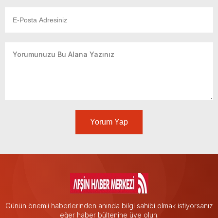
Yorum Yap
Günün önemli haberlerinden anında bilgi sahibi olmak istiyorsanız
eğer haber bültenine üye olun.