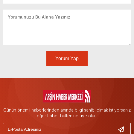
Yorum Yap
Günün önemli haberlerinden anında bilgi sahibi olmak istiyorsanız
eğer haber bültenine üye olun.