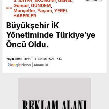
3. SAYFA
,
EKONOMİ
,
GENEL
,
kez okundu.
Güncel
,
GÜNDEM
,
Manşetler
,
Yaşam
,
YEREL
HABERLER
Büyükşehir İK
Yönetiminde Türkiye’ye
Öncü Oldu.
Yayınlanma Tarihi :
11 Haziran 2021 - 5:57