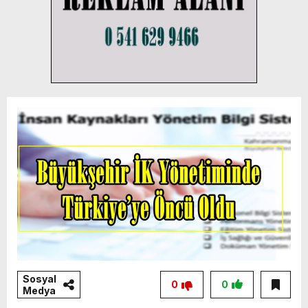
Sosyal
0
0
Medya