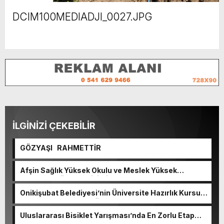
DCIM100MEDIADJI_0027.JPG
İLGİNİZİ ÇEKEBİLİR
GÖZYAŞI RAHMETTİR
Afşin Sağlık Yüksek Okulu ve Meslek Yüksek
Okulunda görev değişimi!
Onikişubat Belediyesi’nin Üniversite Hazırlık Kursu
başvurularında son gün 7 Ağustos.
Uluslararası Bisiklet Yarışması’nda En Zorlu Etap
Tamamlandı.