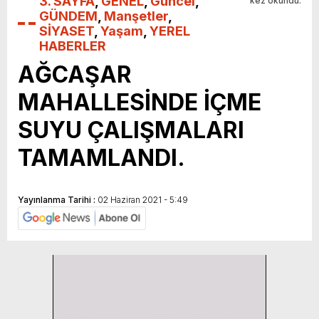
3. SAYFA
,
GENEL
,
Güncel
,
kez okundu.
GÜNDEM
,
Manşetler
,
SİYASET
,
Yaşam
,
YEREL
HABERLER
AĞCAŞAR
MAHALLESİNDE İÇME
SUYU ÇALIŞMALARI
TAMAMLANDI.
Yayınlanma Tarihi :
02 Haziran 2021 - 5:49