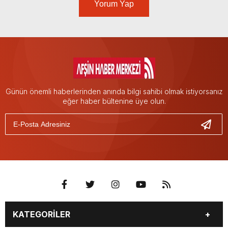
Yorum Yap
Günün önemli haberlerinden anında bilgi sahibi olmak istiyorsanız
eğer haber bültenine üye olun.
KATEGORİLER