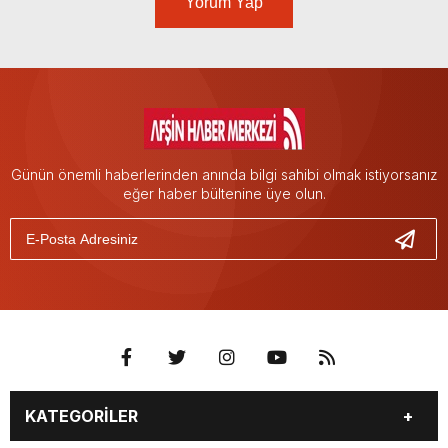
Yorum Yap
Günün önemli haberlerinden anında bilgi sahibi olmak istiyorsanız
eğer haber bültenine üye olun.
KATEGORİLER