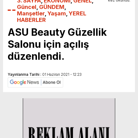
3. SAYFA
,
EKONOMİ
,
GENEL
,
kez okundu.
Güncel
,
GÜNDEM
,
Manşetler
,
Yaşam
,
YEREL
HABERLER
ASU Beauty Güzellik
Salonu için açılış
düzenlendi.
Yayınlanma Tarihi :
01 Haziran 2021 - 12:23