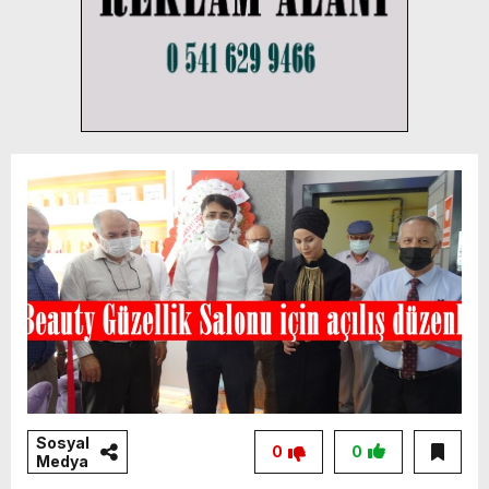
Sosyal
0
0
Medya