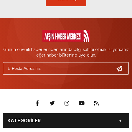
Günün önemli haberlerinden anında bilgi sahibi olmak istiyorsanız
eğer haber bültenine üye olun.
KATEGORİLER