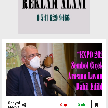
Sosyal
0
0
Medya