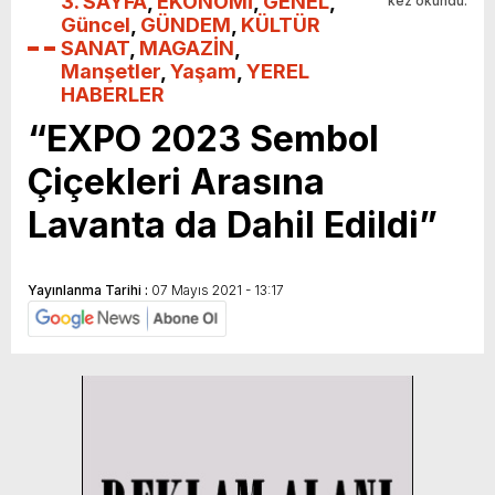
3. SAYFA
,
EKONOMİ
,
GENEL
,
kez okundu.
Güncel
,
GÜNDEM
,
KÜLTÜR
SANAT
,
MAGAZİN
,
Manşetler
,
Yaşam
,
YEREL
HABERLER
“EXPO 2023 Sembol
Çiçekleri Arasına
Lavanta da Dahil Edildi”
Yayınlanma Tarihi :
07 Mayıs 2021 - 13:17