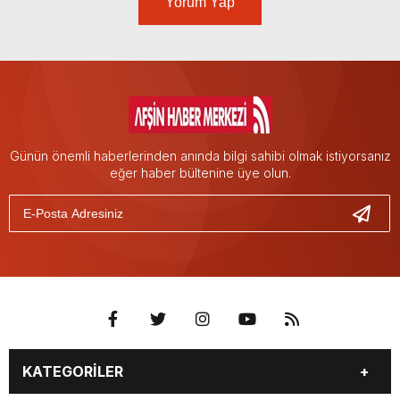
Yorum Yap
Günün önemli haberlerinden anında bilgi sahibi olmak istiyorsanız
eğer haber bültenine üye olun.
KATEGORİLER