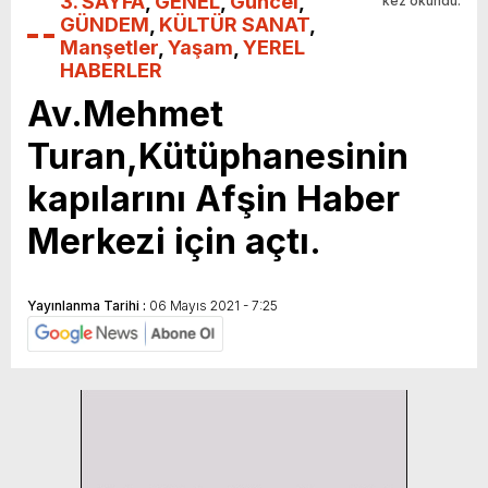
3. SAYFA
,
GENEL
,
Güncel
,
kez okundu.
GÜNDEM
,
KÜLTÜR SANAT
,
Manşetler
,
Yaşam
,
YEREL
HABERLER
Av.Mehmet
Turan,Kütüphanesinin
kapılarını Afşin Haber
Merkezi için açtı.
Yayınlanma Tarihi :
06 Mayıs 2021 - 7:25