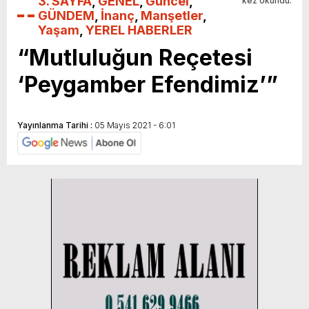
3. SAYFA
,
GENEL
,
Güncel
,
kez okundu.
GÜNDEM
,
İnanç
,
Manşetler
,
Yaşam
,
YEREL HABERLER
“Mutluluğun Reçetesi
‘Peygamber Efendimiz’”
Yayınlanma Tarihi :
05 Mayıs 2021 - 6:01