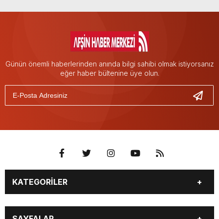
Günün önemli haberlerinden anında bilgi sahibi olmak istiyorsanız
eğer haber bültenine üye olun.
KATEGORİLER
EĞİTİM
EKONOMİ
SAYFALAR