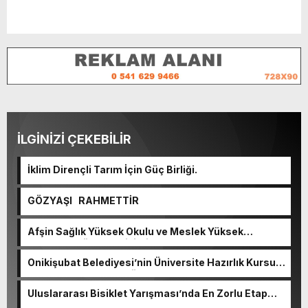
İLGİNİZİ ÇEKEBİLİR
İklim Dirençli Tarım İçin Güç Birliği.
GÖZYAŞI RAHMETTİR
Afşin Sağlık Yüksek Okulu ve Meslek Yüksek
Okulunda görev değişimi!
Onikişubat Belediyesi’nin Üniversite Hazırlık Kursu
başvurularında son gün 7 Ağustos.
Uluslararası Bisiklet Yarışması’nda En Zorlu Etap
Tamamlandı.