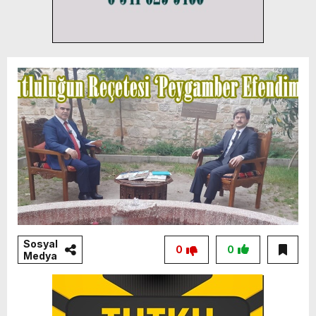
Sosyal
0
0
Medya