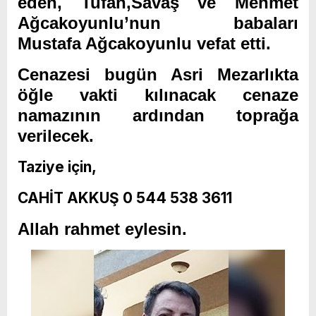
eden, Tufan,Savaş ve Mehmet
Ağcakoyunlu’nun babaları
Mustafa Ağcakoyunlu vefat etti.
Cenazesi bugün Asri Mezarlıkta
öğle vakti kılınacak cenaze
namazının ardından toprağa
verilecek.
Taziye için,
CAHİT AKKUŞ 0 544 538 3611
Allah rahmet eylesin.