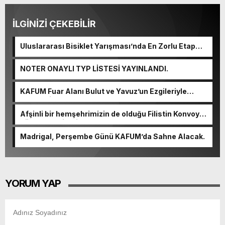
İLGİNİZİ ÇEKEBİLİR
Uluslararası Bisiklet Yarışması’nda En Zorlu Etap
Tamamlandı.
NOTER ONAYLI TYP LİSTESİ YAYINLANDI.
KAFUM Fuar Alanı Bulut ve Yavuz’un Ezgileriyle
Şenlendi.
Afşinli bir hemşehrimizin de olduğu Filistin Konvoyu,
güçlenerek ilerliyor.
Madrigal, Perşembe Günü KAFUM’da Sahne Alacak.
YORUM YAP