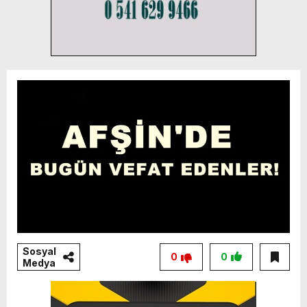
Sosyal
0
0
Medya