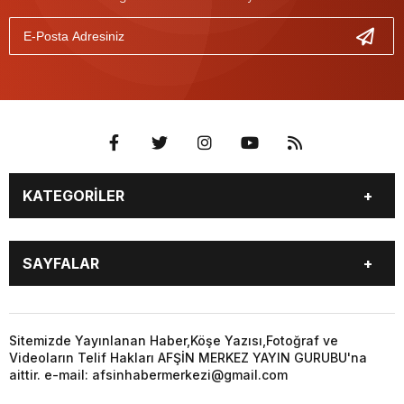
KATEGORİLER
EĞİTİM
EKONOMİ
SAYFALAR
GÜNCEL
ÖZEL HABER
SİYASET
YEREL HABERLER
EĞİTİM
EKONOMİ
KÜNYE
…
GÜNCEL
ÖZEL HABER
Sitemizde Yayınlanan Haber,Köşe Yazısı,Fotoğraf ve
3. SAYFA
KÜLTÜR
Videoların Telif Hakları AFŞİN MERKEZ YAYIN GURUBU'na
SİYASET
YEREL HABERLER
aittir. e-mail: afsinhabermerkezi@gmail.com
SANAT
KÜNYE
…
BİYOGRAFİ
DÜNYA