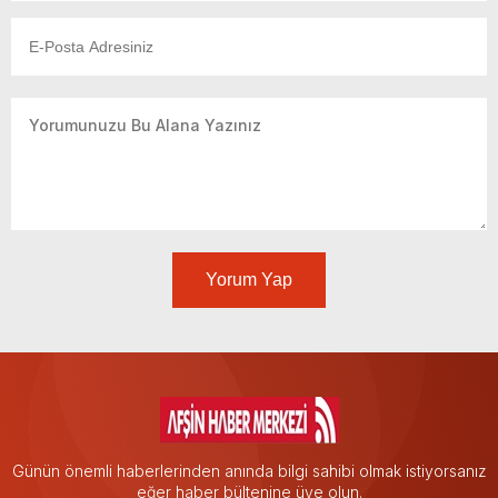
Yorum Yap
Günün önemli haberlerinden anında bilgi sahibi olmak istiyorsanız
eğer haber bültenine üye olun.