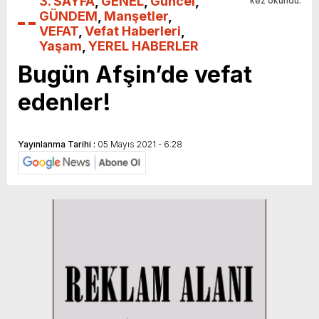
3. SAYFA
,
GENEL
,
Güncel
,
kez okundu.
GÜNDEM
,
Manşetler
,
VEFAT
,
Vefat Haberleri
,
Yaşam
,
YEREL HABERLER
Bugün Afşin’de vefat
edenler!
Yayınlanma Tarihi :
05 Mayıs 2021 - 6:28