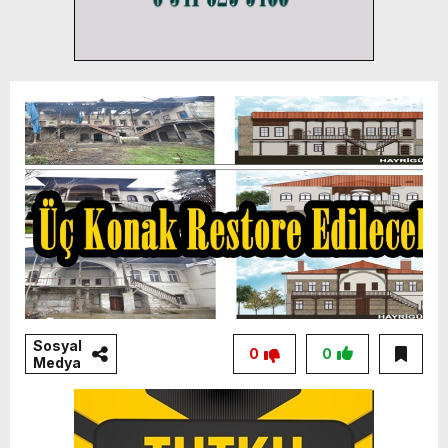
Sosyal
0
0
Medya