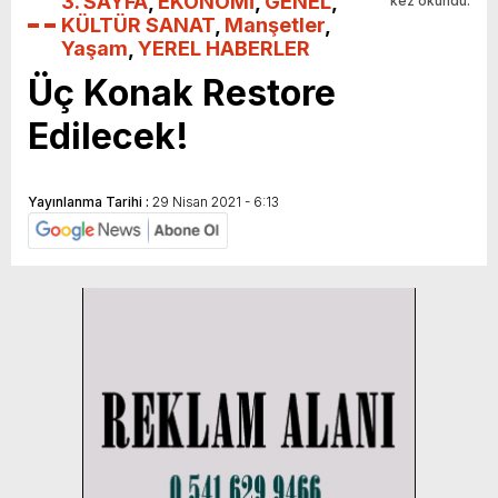
3. SAYFA
,
EKONOMİ
,
GENEL
,
kez okundu.
KÜLTÜR SANAT
,
Manşetler
,
Yaşam
,
YEREL HABERLER
Üç Konak Restore
Edilecek!
Yayınlanma Tarihi :
29 Nisan 2021 - 6:13