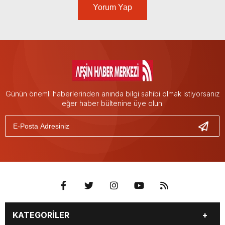
Yorum Yap
Günün önemli haberlerinden anında bilgi sahibi olmak istiyorsanız
eğer haber bültenine üye olun.
KATEGORİLER