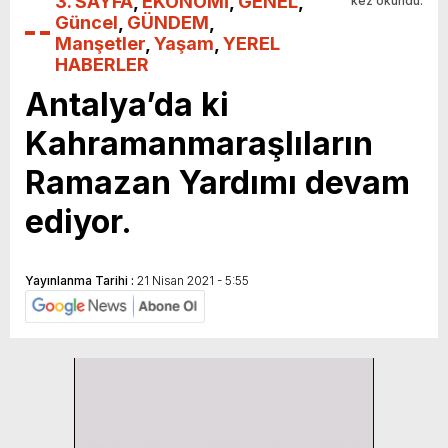
3. SAYFA
,
EKONOMİ
,
GENEL
,
kez okundu.
Güncel
,
GÜNDEM
,
Manşetler
,
Yaşam
,
YEREL
HABERLER
Antalya’da ki
Kahramanmaraşlıların
Ramazan Yardımı devam
ediyor.
Yayınlanma Tarihi :
21 Nisan 2021 - 5:55