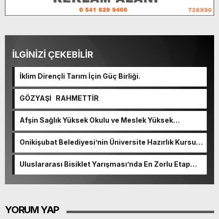
İLGİNİZİ ÇEKEBİLİR
İklim Dirençli Tarım İçin Güç Birliği.
GÖZYAŞI RAHMETTİR
Afşin Sağlık Yüksek Okulu ve Meslek Yüksek
Okulunda görev değişimi!
Onikişubat Belediyesi’nin Üniversite Hazırlık Kursu
başvurularında son gün 7 Ağustos.
Uluslararası Bisiklet Yarışması’nda En Zorlu Etap
Tamamlandı.
YORUM YAP