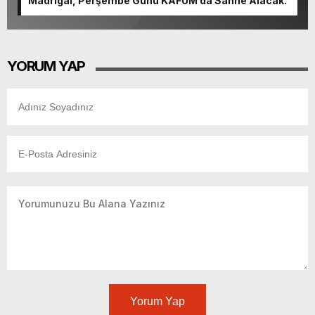
Madrigal, Perşembe Günü KAFUM’da Sahne Alacak.
YORUM YAP
Yorum Yap