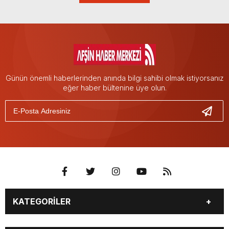
Günün önemli haberlerinden anında bilgi sahibi olmak istiyorsanız
eğer haber bültenine üye olun.
KATEGORİLER
EĞİTİM
EKONOMİ