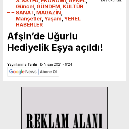
3. SAYFA
,
EKONOMİ
,
GENEL
,
kez okundu.
Güncel
,
GÜNDEM
,
KÜLTÜR
SANAT
,
MAGAZİN
,
Manşetler
,
Yaşam
,
YEREL
HABERLER
Afşin’de Uğurlu
Hediyelik Eşya açıldı!
Yayınlanma Tarihi :
15 Nisan 2021 - 6:24