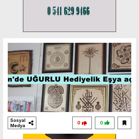
Sosyal
0
0
Medya