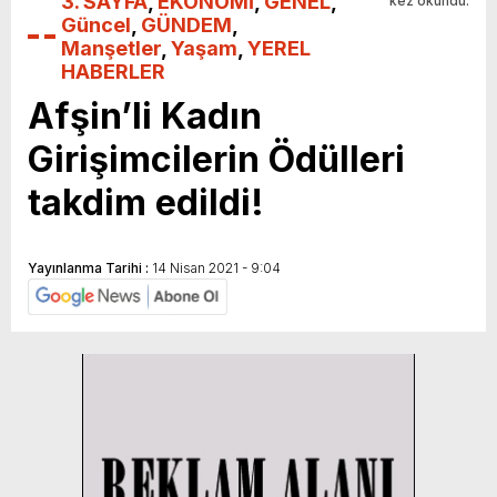
3. SAYFA
,
EKONOMİ
,
GENEL
,
kez okundu.
Güncel
,
GÜNDEM
,
Manşetler
,
Yaşam
,
YEREL
HABERLER
Afşin’li Kadın
Girişimcilerin Ödülleri
takdim edildi!
Yayınlanma Tarihi :
14 Nisan 2021 - 9:04