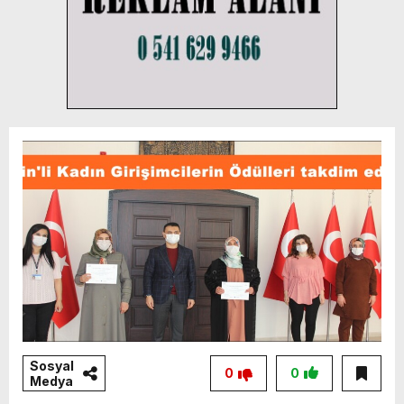
Sosyal
0
0
Medya