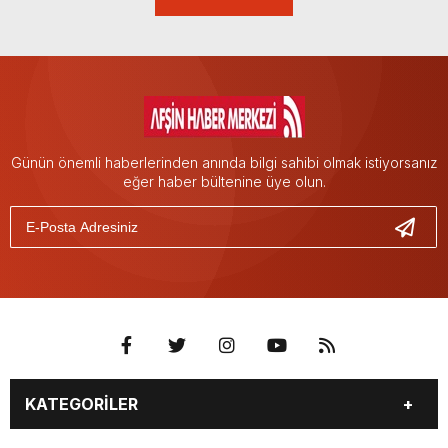
Günün önemli haberlerinden anında bilgi sahibi olmak istiyorsanız
eğer haber bültenine üye olun.
KATEGORİLER