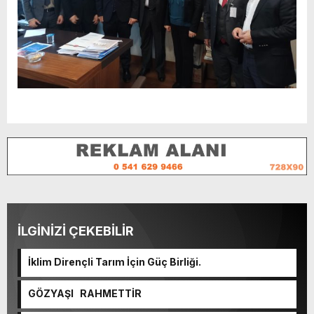
İLGİNİZİ ÇEKEBİLİR
İklim Dirençli Tarım İçin Güç Birliği.
GÖZYAŞI RAHMETTİR