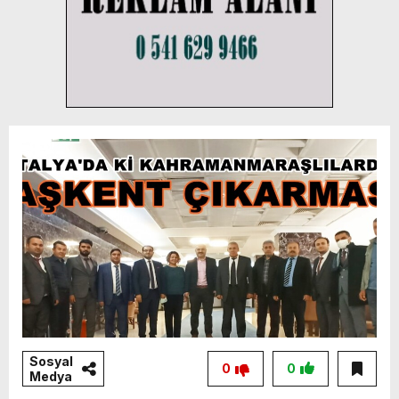
Sosyal
0
0
Medya