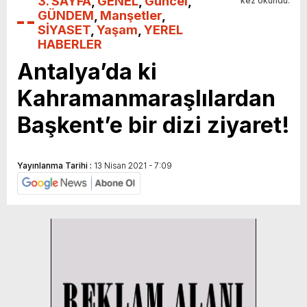
3. SAYFA
,
GENEL
,
Güncel
,
kez okundu.
GÜNDEM
,
Manşetler
,
SİYASET
,
Yaşam
,
YEREL
HABERLER
Antalya’da ki
Kahramanmaraşlılardan
Başkent’e bir dizi ziyaret!
Yayınlanma Tarihi :
13 Nisan 2021 - 7:09