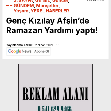
3. SAYFA
,
GENEL
,
Güncel
,
kez okundu.
GÜNDEM
,
Manşetler
,
Yaşam
,
YEREL HABERLER
Genç Kızılay Afşin’de
Ramazan Yardımı yaptı!
Yayınlanma Tarihi :
12 Nisan 2021 - 5:18