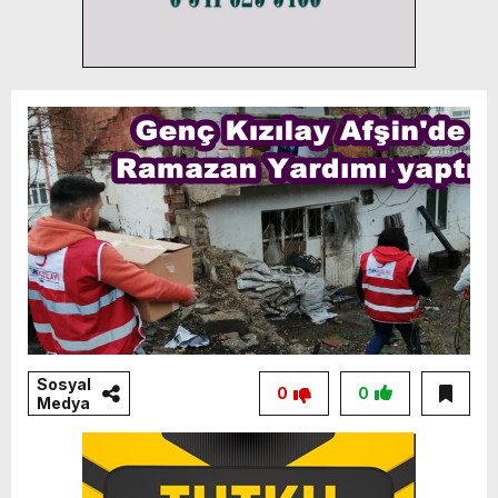
Sosyal
0
0
Medya