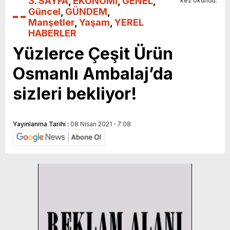
3. SAYFA
,
EKONOMİ
,
GENEL
,
kez okundu.
Güncel
,
GÜNDEM
,
Manşetler
,
Yaşam
,
YEREL
HABERLER
Yüzlerce Çeşit Ürün
Osmanlı Ambalaj’da
sizleri bekliyor!
Yayınlanma Tarihi :
08 Nisan 2021 - 7:08