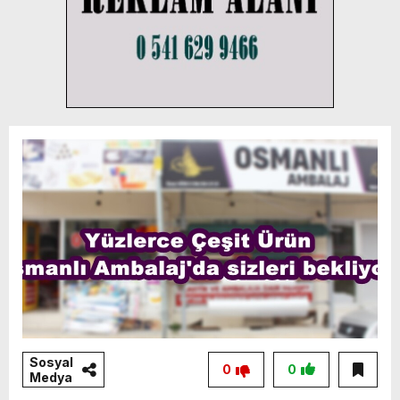
Sosyal
0
0
Medya