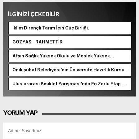
İLGİNİZİ ÇEKEBİLİR
İklim Dirençli Tarım İçin Güç Birliği.
GÖZYAŞI RAHMETTİR
Afşin Sağlık Yüksek Okulu ve Meslek Yüksek
Okulunda görev değişimi!
Onikişubat Belediyesi’nin Üniversite Hazırlık Kursu
başvurularında son gün 7 Ağustos.
Uluslararası Bisiklet Yarışması’nda En Zorlu Etap
Tamamlandı.
YORUM YAP