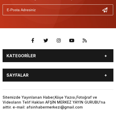
KATEGORİLER
EĞİTİM
EKONOMİ
SAYFALAR
GÜNCEL
ÖZEL HABER
SİYASET
YEREL HABERLER
EĞİTİM
EKONOMİ
KÜNYE
…
GÜNCEL
ÖZEL HABER
Sitemizde Yayınlanan Haber,Köşe Yazısı,Fotoğraf ve
3. SAYFA
KÜLTÜR
Videoların Telif Hakları AFŞİN MERKEZ YAYIN GURUBU'na
SİYASET
YEREL HABERLER
aittir. e-mail: afsinhabermerkezi@gmail.com
SANAT
KÜNYE
…
BİYOGRAFİ
DÜNYA