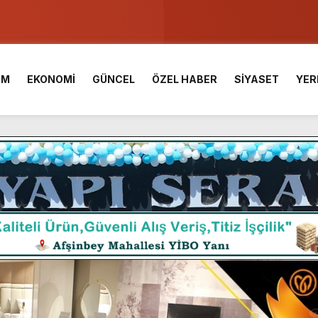
u ve Meslek Yüksek Okulunda görev değişimi!
 Üniversite Hazırlık Kursu başvurularında son gün 7 Ağustos.
İM
EKONOMİ
GÜNCEL
ÖZEL HABER
SİYASET
YER
ışması’nda En Zorlu Etap Tamamlandı.
TESİ YAYINLANDI.
e Yavuz’un Ezgileriyle Şenlendi.
de olduğu Filistin Konvoyu, güçlenerek ilerliyor.
ü KAFUM’da Sahne Alacak.
ç Birliği.