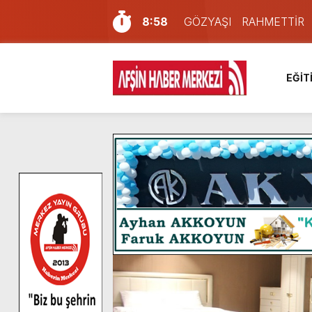
8:58
GÖZYAŞI RAHMETTİR
7:57
Afşin Sağlık Yüksek Okul
6:31
Onikişubat Belediyesi’nin
EĞİT
16:10
Uluslararası Bisiklet Yar
13:27
NOTER ONAYLI TYP LİS
11:22
KAFUM Fuar Alanı Bulut v
8:06
Afşinli bir hemşehrimizin 
14:05
Madrigal, Perşembe Gün
7:39
KEDİNİZ Mİ VAR?
4:58
İklim Dirençli Tarım İçin Gü