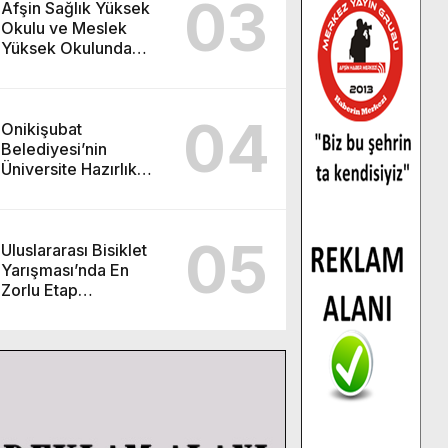
03
Afşin Sağlık Yüksek
Okulu ve Meslek
Yüksek Okulunda
görev değişimi!
04
Onikişubat
Belediyesi’nin
Üniversite Hazırlık
Kursu başvurularında
son gün 7 Ağustos.
05
Uluslararası Bisiklet
Yarışması’nda En
Zorlu Etap
Tamamlandı.