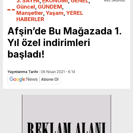
3. SAYFA
,
EKONOMİ
,
GENEL
,
kez okundu.
Güncel
,
GÜNDEM
,
Manşetler
,
Yaşam
,
YEREL
HABERLER
Afşin’de Bu Mağazada 1.
Yıl özel indirimleri
başladı!
Yayınlanma Tarihi :
06 Nisan 2021 - 6:14