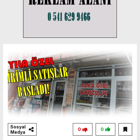
Sosyal
0
0
Medya