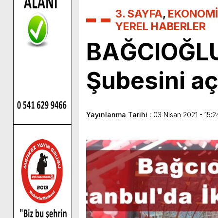
3. SAYFA
,
EKONOMİ
YEREL HABERLER
BAĞCIOĞLU 
Şubesini aç
Yayınlanma Tarihi :
03 Nisan 2021 - 15:2