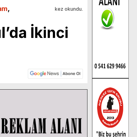
am
,
kez okundu.
da İkinci