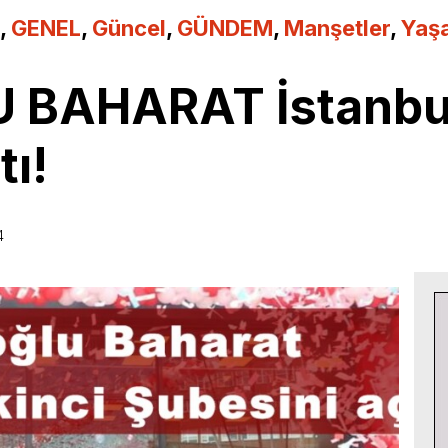
,
GENEL
,
Güncel
,
GÜNDEM
,
Manşetler
,
Yaş
BAHARAT İstanbul’
tı!
4