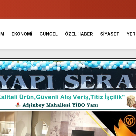
u ve Meslek Yüksek Okulunda görev değişimi!
 Üniversite Hazırlık Kursu başvurularında son gün 7 Ağustos.
İM
EKONOMİ
GÜNCEL
ÖZEL HABER
SİYASET
YER
ışması’nda En Zorlu Etap Tamamlandı.
TESİ YAYINLANDI.
e Yavuz’un Ezgileriyle Şenlendi.
de olduğu Filistin Konvoyu, güçlenerek ilerliyor.
ü KAFUM’da Sahne Alacak.
ç Birliği.