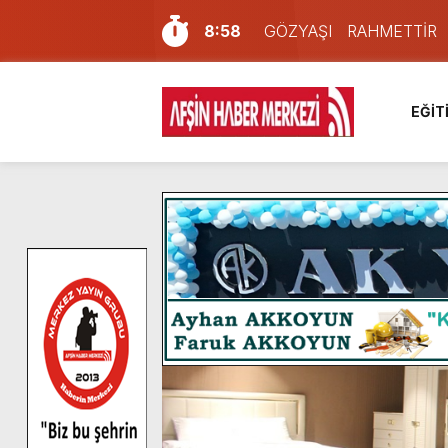
8:58
GÖZYAŞI RAHMETTİR
7:57
Afşin Sağlık Yüksek Okul
6:31
Onikişubat Belediyesi’nin
EĞİT
16:10
Uluslararası Bisiklet Yar
13:27
NOTER ONAYLI TYP LİS
11:22
KAFUM Fuar Alanı Bulut v
8:06
Afşinli bir hemşehrimizin 
14:05
Madrigal, Perşembe Gün
7:39
KEDİNİZ Mİ VAR?
4:58
İklim Dirençli Tarım İçin Gü