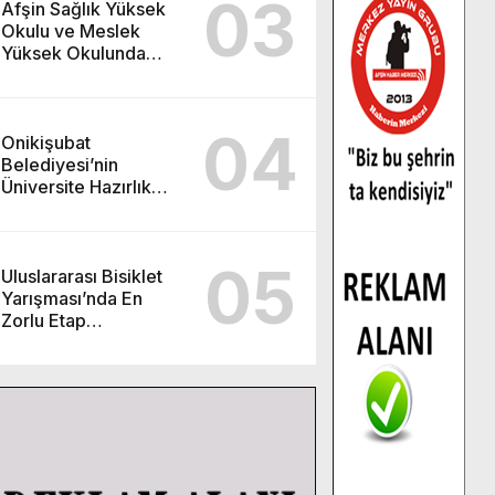
03
Afşin Sağlık Yüksek
Okulu ve Meslek
Yüksek Okulunda
görev değişimi!
04
Onikişubat
Belediyesi’nin
Üniversite Hazırlık
Kursu başvurularında
son gün 7 Ağustos.
05
Uluslararası Bisiklet
Yarışması’nda En
Zorlu Etap
Tamamlandı.