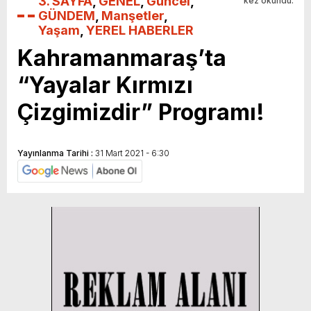
3. SAYFA
,
GENEL
,
Güncel
,
kez okundu.
GÜNDEM
,
Manşetler
,
Yaşam
,
YEREL HABERLER
Kahramanmaraş’ta
“Yayalar Kırmızı
Çizgimizdir” Programı!
Yayınlanma Tarihi :
31 Mart 2021 - 6:30