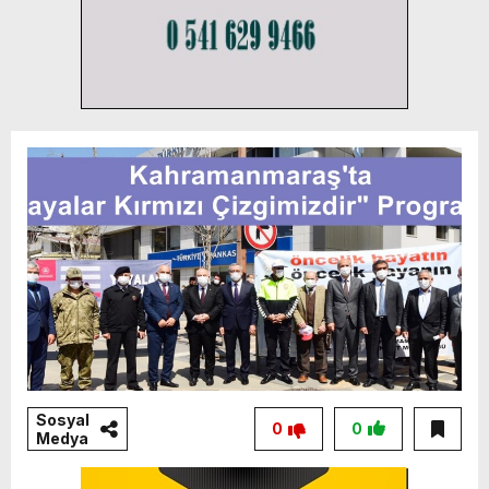
Sosyal
0
0
Medya